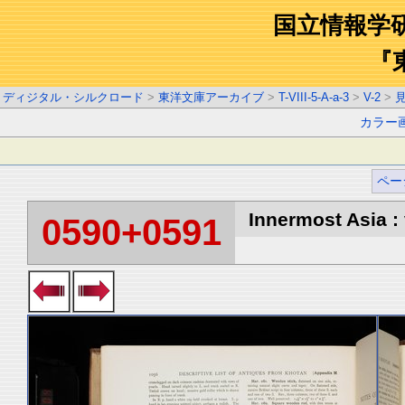
国立情報学
『
ディジタル・シルクロード
>
東洋文庫アーカイブ
>
T-VIII-5-A-a-3
>
V-2
>
カラー
ペー
Innermost Asia : 
0590+0591