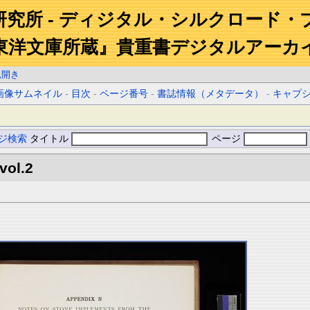
研究所 - ディジタル・シルクロード・
東洋文庫所蔵』貴重書デジタルアーカ
見開き
画像サムネイル
-
目次
-
ページ番号
-
書誌情報（メタデータ）
-
キャプ
ジ検索
タイトル
ページ
vol.2