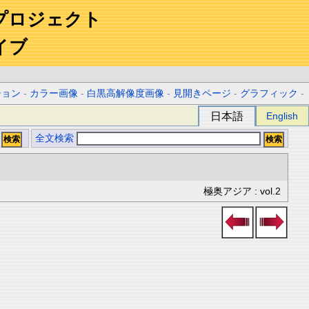
プロジェクト
イブ
ション
-
カラー画像
-
白黒高解像度画像
-
見開きページ
-
グラフィック
-
日本語
English
全文検索
極奥アジア : vol.2