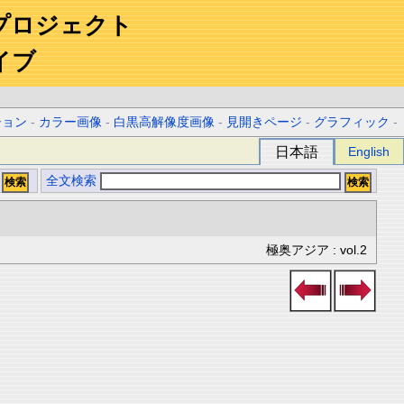
プロジェクト
イブ
ション
-
カラー画像
-
白黒高解像度画像
-
見開きページ
-
グラフィック
-
日本語
English
全文検索
極奥アジア : vol.2