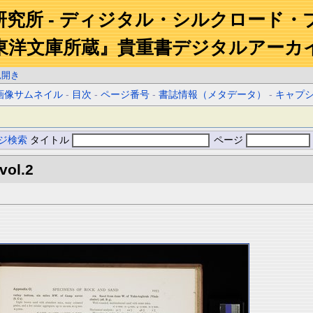
研究所 - ディジタル・シルクロード・
東洋文庫所蔵』貴重書デジタルアーカ
見開き
画像サムネイル
-
目次
-
ページ番号
-
書誌情報（メタデータ）
-
キャプ
ジ検索
タイトル
ページ
vol.2