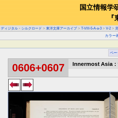
国立情報学
『
ディジタル・シルクロード
>
東洋文庫アーカイブ
>
T-VIII-5-A-a-3
>
V-2
>
カラー
ペー
Innermost Asia : 
0606+0607