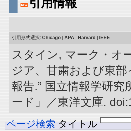
引用情報
引用形式選択:
Chicago
|
APA
|
Harvard
|
IEEE
スタイン, マーク・オー
ジア、甘粛および東部
報告.” 国立情報学研
ード」／東洋文庫. doi:10.
ページ検索
タイトル