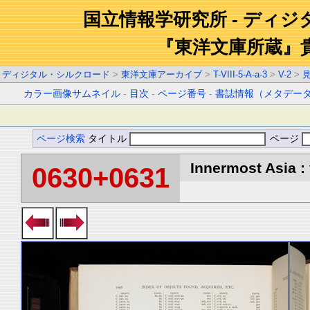
国立情報学研究所 - ディ
『東洋文庫所蔵』
ディジタル・シルクロード
>
東洋文庫アーカイブ
>
T-VIII-5-A-a-3
>
V-2
>
カラー画像サムネイル
-
目次
-
ページ番号
-
書誌情報（メタデー
ページ検索
タイトル
ページ
Innermost Asia : 
0630+0631