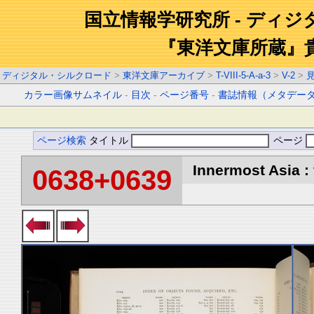
国立情報学研究所 - ディ
『東洋文庫所蔵』
ディジタル・シルクロード
>
東洋文庫アーカイブ
>
T-VIII-5-A-a-3
>
V-2
>
カラー画像サムネイル
-
目次
-
ページ番号
-
書誌情報（メタデー
ページ検索
タイトル
ページ
Innermost Asia : 
0638+0639