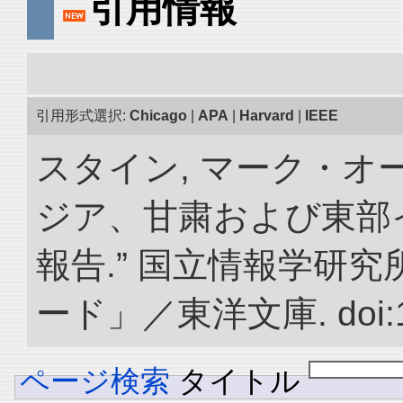
引用情報
引用形式選択:
Chicago
|
APA
|
Harvard
|
IEEE
スタイン, マーク・オー
ジア、甘粛および東部
報告.” 国立情報学研
ード」／東洋文庫. doi:10.
ページ検索
タイトル