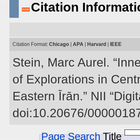
Citation Informat
Citation Format:
Chicago
|
APA
|
Harvard
|
IEEE
Stein, Marc Aurel. “Inn
of Explorations in Cent
Eastern Īrān.” NII “Digi
doi:10.20676/00000187
Page Search
Title