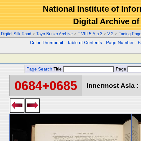
National Institute of Info
Digital Archive 
Digital Silk Road
>
Toyo Bunko Archive
>
T-VIII-5-A-a-3
>
V-2
>
Facing Pag
Color Thumbnail
-
Table of Contents
-
Page Number
-
B
Page Search
Title
Page
0684+0685
Innermost Asia : 