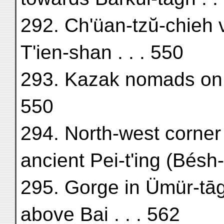
292. Ch'üan-tzŭ-chieh v
T'ien-shan . . . 550
293. Kazak nomads on rou
550
294. North-west corner 
ancient Pei-t'ing (Bésh-
295. Gorge in Ümür-tāg
above Bai . . . 562