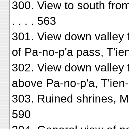
300. View to south fro
. . . . 563
301. View down valley 
of Pa-no-p'a pass, T'ie
302. View down valley 
above Pa-no-p'a, T'ien-
303. Ruined shrines, M.C
590