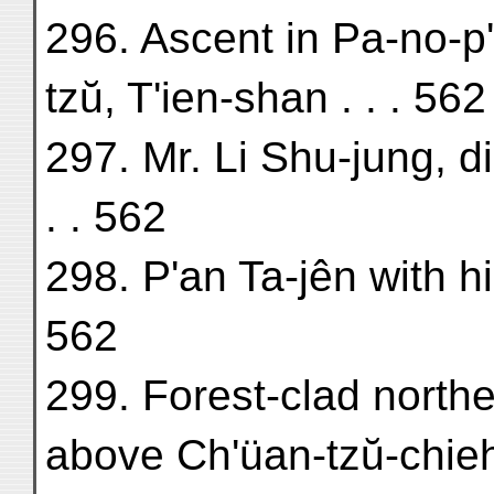
296. Ascent in Pa-no-p'
tzŭ, T'ien-shan . . . 562
297. Mr. Li Shu-jung, di
. . 562
298. P'an Ta-jên with hi
562
299. Forest-clad northe
above Ch'üan-tzŭ-chieh