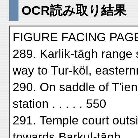
OCR読み取り結果
FIGURE FACING PAG
289. Karlik-tāgh range 
way to Tur-köl, eastern
290. On saddle of T'ie
station . . . . . 550
291. Temple court outsi
towards Barkul-tāgh . .