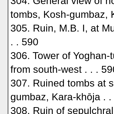
304. General view of n
tombs, Kosh-gumbaz, K
305. Ruin, M.B. I, at Mu
. . 590
306. Tower of Yoghan-t
from south-west . . . 59
307. Ruined tombs at s
gumbaz, Kara-khōja . .
308. Ruin of sepulchral 