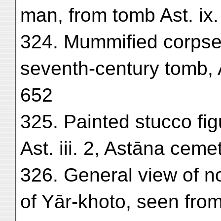
man, from tomb Ast. ix
324. Mummified corps
seventh-century tomb, 
652
325. Painted stucco fi
Ast. iii. 2, Astāna ceme
326. General view of n
of Yār-khoto, seen from