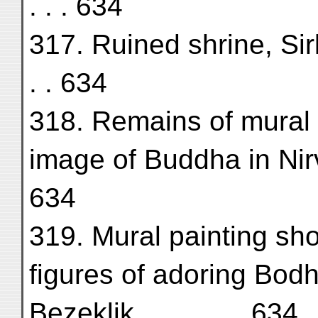
. . . 634
317. Ruined shrine, Sir
. . 634
318. Remains of mural 
image of Buddha in Nirv
634
319. Mural painting sh
figures of adoring Bodhi
Bezeklik . . . . . . . 634