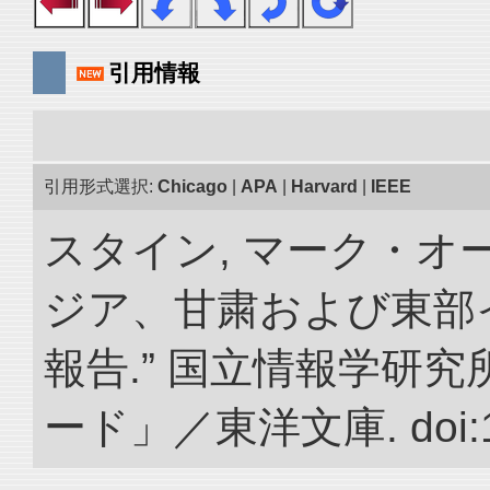
引用情報
引用形式選択:
Chicago
|
APA
|
Harvard
|
IEEE
スタイン, マーク・オー
ジア、甘粛および東部
報告.” 国立情報学研
ード」／東洋文庫. doi:10.