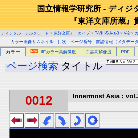
国立情報学研究所 - ディ
『東洋文庫所蔵』
ディジタル・シルクロード
>
東洋文庫アーカイブ
>
T-VIII-5-A-a-3
>
V-2
>
カラー画像サムネイル
-
目次
-
ページ番号
-
書誌情報（メタデー
カラー
IIIFカラー高解像度
白黒高解像度
PDF
ページ検索
タイトル
Innermost Asia : vol.
0012