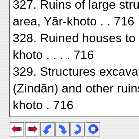
327. Ruins of large str
area, Yār-khoto . . 716
328. Ruined houses to 
khoto . . . . 716
329. Structures excava
(Zindān) and other ruin
khoto . 716