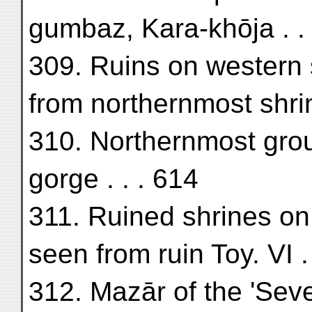
gumbaz, Kara-khōja . .
309. Ruins on western 
from northernmost shrin
310. Northernmost grou
gorge . . . 614
311. Ruined shrines on
seen from ruin Toy. VI .
312. Mazār of the 'Seve