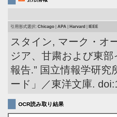
引用形式選択:
Chicago
|
APA
|
Harvard
|
IEEE
スタイン, マーク・オー
ジア、甘粛および東部
報告.” 国立情報学研
ード」／東洋文庫. doi:10.
OCR読み取り結果