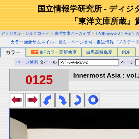
国立情報学研究所 - ディ
『東洋文庫所蔵』
ディジタル・シルクロード
>
東洋文庫アーカイブ
>
T-VIII-5-A-a-3
>
V-2
>
カラー画像サムネイル
-
目次
-
ページ番号
-
書誌情報（メタデー
カラー
IIIFカラー高解像度
白黒高解像度
PDF
ページ検索
タイトル
ページ
Innermost Asia : vol.
0125