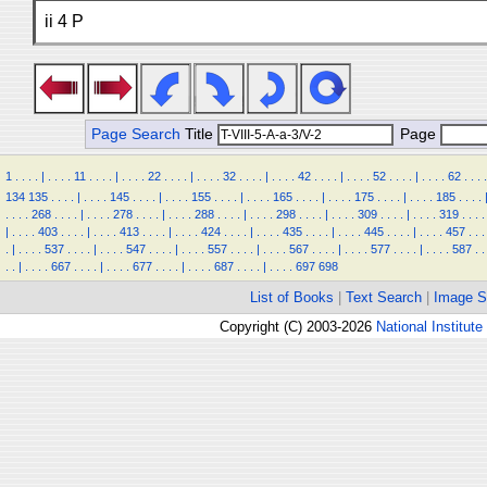
ii 4 P
Page Search
Title
Page
1
.
.
.
.
|
.
.
.
.
11
.
.
.
.
|
.
.
.
.
22
.
.
.
.
|
.
.
.
.
32
.
.
.
.
|
.
.
.
.
42
.
.
.
.
|
.
.
.
.
52
.
.
.
.
|
.
.
.
.
62
.
.
.
.
134
135
.
.
.
.
|
.
.
.
.
145
.
.
.
.
|
.
.
.
.
155
.
.
.
.
|
.
.
.
.
165
.
.
.
.
|
.
.
.
.
175
.
.
.
.
|
.
.
.
.
185
.
.
.
.
.
.
.
.
268
.
.
.
.
|
.
.
.
.
278
.
.
.
.
|
.
.
.
.
288
.
.
.
.
|
.
.
.
.
298
.
.
.
.
|
.
.
.
.
309
.
.
.
.
|
.
.
.
.
319
.
.
.
.
|
.
.
.
.
403
.
.
.
.
|
.
.
.
.
413
.
.
.
.
|
.
.
.
.
424
.
.
.
.
|
.
.
.
.
435
.
.
.
.
|
.
.
.
.
445
.
.
.
.
|
.
.
.
.
457
.
.
.
.
|
.
.
.
.
537
.
.
.
.
|
.
.
.
.
547
.
.
.
.
|
.
.
.
.
557
.
.
.
.
|
.
.
.
.
567
.
.
.
.
|
.
.
.
.
577
.
.
.
.
|
.
.
.
.
587
.
.
.
.
|
.
.
.
.
667
.
.
.
.
|
.
.
.
.
677
.
.
.
.
|
.
.
.
.
687
.
.
.
.
|
.
.
.
.
697
698
List of Books
|
Text Search
|
Image S
Copyright (C) 2003-2026
National Institute