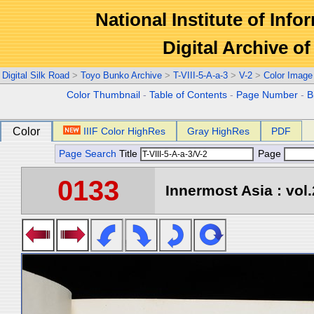
National Institute of Info
Digital Archive 
Digital Silk Road
>
Toyo Bunko Archive
>
T-VIII-5-A-a-3
>
V-2
>
Color Image
Color Thumbnail
-
Table of Contents
-
Page Number
-
B
Color
IIIF Color HighRes
Gray HighRes
PDF
Page Search
Title
Page
0133
Innermost Asia : vol.