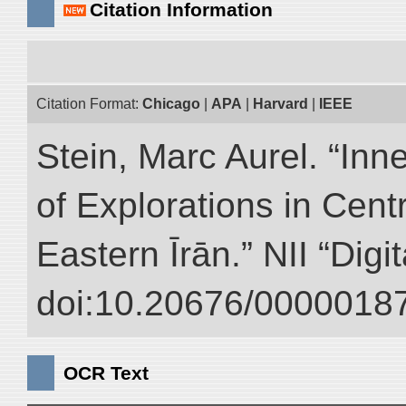
Citation Information
Citation Format:
Chicago
|
APA
|
Harvard
|
IEEE
Stein, Marc Aurel. “Inn
of Explorations in Cent
Eastern Īrān.” NII “Digi
doi:10.20676/00000187
OCR Text