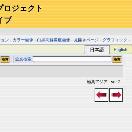
プロジェクト
イブ
ション
-
カラー画像
-
白黒高解像度画像
-
見開きページ
-
グラフィック
-
日本語
English
全文検索
極奥アジア : vol.2