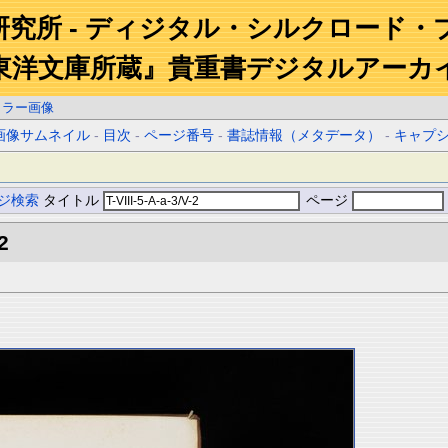
研究所 - ディジタル・シルクロード・
東洋文庫所蔵』貴重書デジタルアーカ
カラー画像
画像サムネイル
-
目次
-
ページ番号
-
書誌情報（メタデータ）
-
キャプ
ジ検索
タイトル
ページ
2