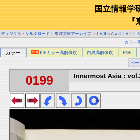
国立情報学
『
ディジタル・シルクロード
>
東洋文庫アーカイブ
>
T-VIII-5-A-a-3
>
V-2
>
カラー
カラー
IIIFカラー高解像度
白黒高解像度
PDF
ペー
Innermost Asia : vol.
0199