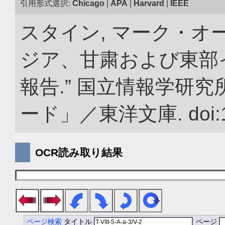
引用形式選択:
Chicago
|
APA
|
Harvard
|
IEEE
スタイン, マーク・オー
ジア、甘粛および東部
報告.” 国立情報学研
ード」／東洋文庫. doi:10.
OCR読み取り結果
ページ検索
タイトル
ページ