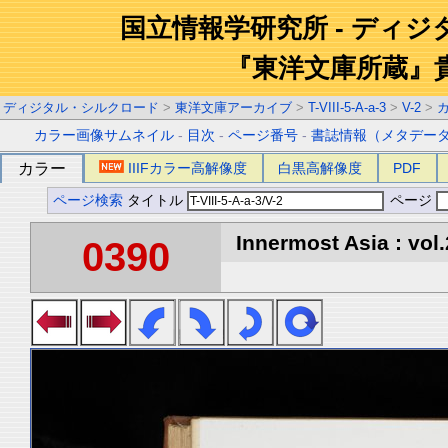
国立情報学研究所 - ディ
『東洋文庫所蔵』
ディジタル・シルクロード
>
東洋文庫アーカイブ
>
T-VIII-5-A-a-3
>
V-2
>
カラー画像サムネイル
-
目次
-
ページ番号
-
書誌情報（メタデー
カラー
IIIFカラー高解像度
白黒高解像度
PDF
ページ検索
タイトル
ページ
Innermost Asia : vol.
0390