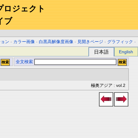
プロジェクト
イブ
ション
-
カラー画像
-
白黒高解像度画像
-
見開きページ
-
グラフィック
-
日本語
English
全文検索
極奥アジア : vol.2