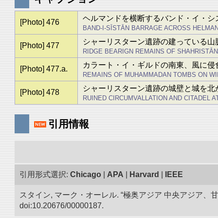
ヘルマンドを横断するバンド・イ・シ
[Photo] 476
BAND-I-SĪSTĀN BARRAGE ACROSS HELMAN
シャーリスターン遺跡の建っている山
[Photo] 477
RIDGE BEARIGN REMAINS OF SHAHRISTĀN 
カラート・イ・ギルドの南東、風に侵
[Photo] 477.a.
REMAINS OF MUHAMMADAN TOMBS ON WIND
シャーリスターン遺跡の城壁と城を北
[Photo] 478
RUINED CIRCUMVALLATION AND CITADEL A
引用情報
引用形式選択:
Chicago
|
APA
|
Harvard
|
IEEE
スタイン, マーク・オーレル. “極奥アジア 中央アジア
doi:10.20676/00000187.