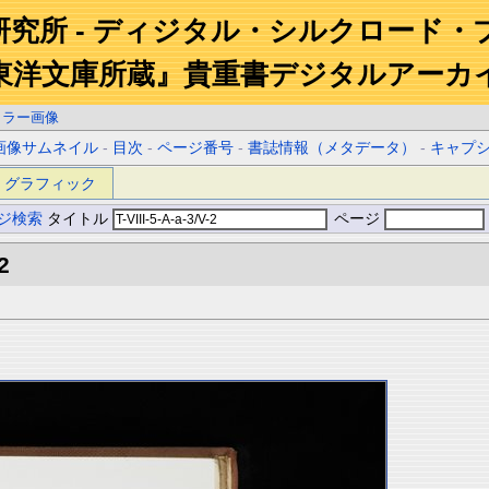
研究所 - ディジタル・シルクロード・
東洋文庫所蔵』貴重書デジタルアーカ
カラー画像
画像サムネイル
-
目次
-
ページ番号
-
書誌情報（メタデータ）
-
キャプ
グラフィック
ジ検索
タイトル
ページ
2