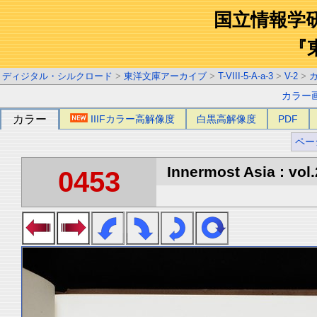
国立情報学
『
ディジタル・シルクロード
>
東洋文庫アーカイブ
>
T-VIII-5-A-a-3
>
V-2
>
カラー
カラー
IIIFカラー高解像度
白黒高解像度
PDF
ペー
Innermost Asia : vol.
0453