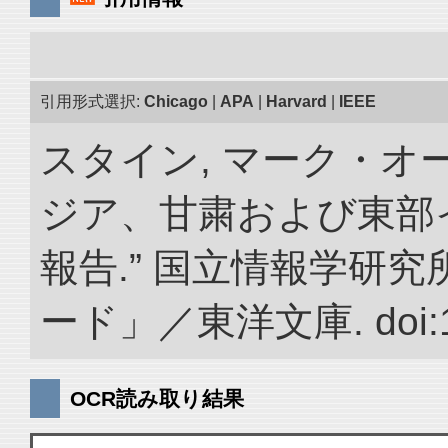
引用形式選択:
Chicago
|
APA
|
Harvard
|
IEEE
スタイン, マーク・オー
ジア、甘粛および東部
報告.” 国立情報学研
ード」／東洋文庫. doi:10.
OCR読み取り結果