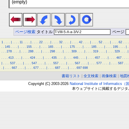
(empty)
ページ検索
タイトル
ページ
1
.
.
.
.
|
.
.
.
.
11
.
.
.
.
|
.
.
.
.
22
.
.
.
.
|
.
.
.
.
32
.
.
.
.
|
.
.
.
.
42
.
.
.
.
|
.
.
.
.
52
.
.
.
.
|
.
.
.
.
62
.
.
.
.
.
.
145
.
.
.
.
|
.
.
.
.
155
.
.
.
.
|
.
.
.
.
165
.
.
.
.
|
.
.
.
.
175
.
.
.
.
|
.
.
.
.
185
.
.
.
.
|
.
.
.
.
195
.
.
.
.
|
.
.
.
.
278
.
.
.
.
|
.
.
.
.
288
.
.
.
.
|
.
.
.
.
298
.
.
.
.
|
.
.
.
.
309
.
.
.
.
|
.
.
.
.
319
.
.
.
.
|
.
.
.
.
329
.
.
.
.
|
.
.
.
.
413
.
.
.
.
|
.
.
.
.
424
.
.
.
.
|
.
.
.
.
435
.
.
.
.
|
.
.
.
.
445
.
.
.
.
|
.
.
.
.
457
.
.
.
.
|
.
.
.
.
467
.
.
.
.
|
.
.
.
.
537
.
.
.
.
|
.
.
.
.
547
.
.
.
.
|
.
.
.
.
557
.
.
.
.
|
.
.
.
.
567
.
.
.
.
|
.
.
.
.
577
.
.
.
.
|
.
.
.
.
587
.
.
.
.
|
.
.
.
.
667
.
.
.
.
|
.
.
.
.
677
.
.
.
.
|
.
.
.
.
687
.
.
.
.
|
.
.
.
.
697
698
書籍リスト
|
全文検索
|
画像検索
|
地図
Copyright (C) 2003-2026
National Institute of Inform
本ウェブサイトに掲載するデジタ