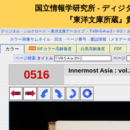
国立情報学研究所 - ディ
『東洋文庫所蔵』
ディジタル・シルクロード
>
東洋文庫アーカイブ
>
T-VIII-5-A-a-3
>
V-2
>
カラー画像サムネイル
-
目次
-
ページ番号
-
書誌情報（メタデー
カラー
IIIFカラー高解像度
白黒高解像度
PDF
ページ検索
タイトル
ページ
Innermost Asia : vol.
0516