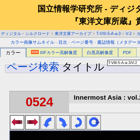
国立情報学研究所 - ディ
『東洋文庫所蔵』
ディジタル・シルクロード
>
東洋文庫アーカイブ
>
T-VIII-5-A-a-3
>
V-2
>
カラー画像サムネイル
-
目次
-
ページ番号
-
書誌情報（メタデー
カラー
IIIFカラー高解像度
白黒高解像度
PDF
ページ検索
タイトル
Innermost Asia : vol.
0524