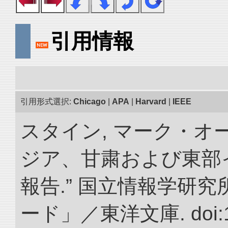
引用情報
引用形式選択:
Chicago
|
APA
|
Harvard
|
IEEE
スタイン, マーク・オー
ジア、甘粛および東部
報告.” 国立情報学研
ード」／東洋文庫. doi:10.