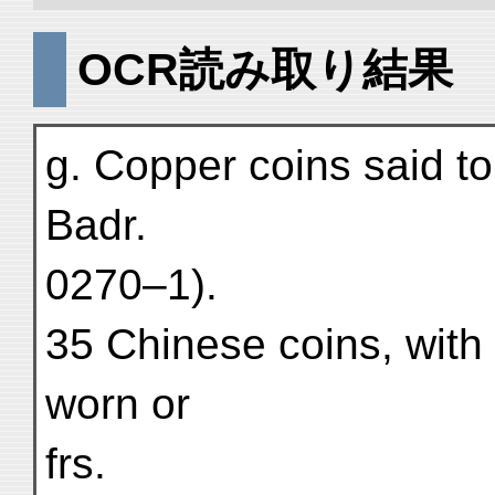
OCR読み取り結果
g. Copper coins said to
Badr.
0270–1).
35 Chinese coins, with
worn or
frs.