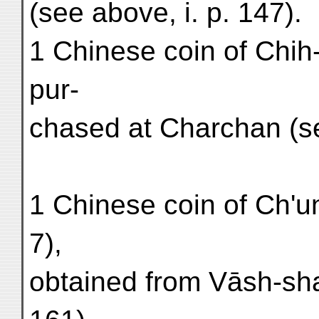
(see above, i. p. 147).
1 Chinese coin of Chih
pur-
chased at Charchan (se
1 Chinese coin of Ch'u
7),
obtained from Vāsh-shah