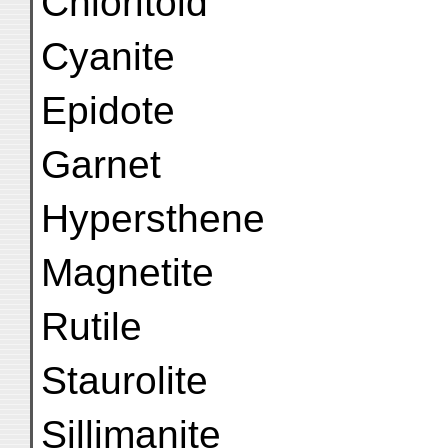
Chloritoid
Cyanite
Epidote
Garnet
Hypersthene
Magnetite
Rutile
Staurolite
Sillimanite