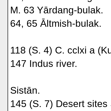
M. 63 Yārdang-bulak.
64, 65 Āltmish-bulak.
118 (S. 4) C. cclxi a (K
147 Indus river.
Sistān.
145 (S. 7) Desert sites 