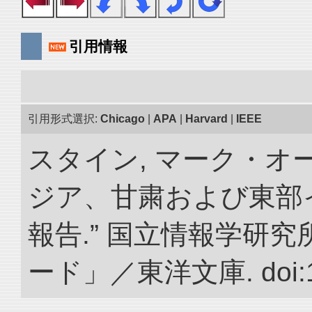
引用情報
引用形式選択:
Chicago
|
APA
|
Harvard
|
IEEE
スタイン, マーク・オー
ジア、甘粛および東部
報告.” 国立情報学研
ード」／東洋文庫. doi:10.