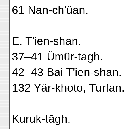
61 Nan-ch'üan.
E. T'ien-shan.
37–41 Ümür-tagh.
42–43 Bai T'ien-shan.
132 Yär-khoto, Turfan.
Kuruk-tāgh.