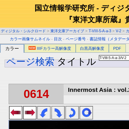
国立情報学研究所 - ディ
『東洋文庫所蔵』
ディジタル・シルクロード
>
東洋文庫アーカイブ
>
T-VIII-5-A-a-3
>
V-2
>
カラー画像サムネイル
-
目次
-
ページ番号
-
書誌情報（メタデー
カラー
IIIFカラー高解像度
白黒高解像度
PDF
ページ検索
タイトル
Innermost Asia : vol.
0614