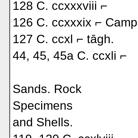
128 C. ccxxxviii ⌐
126 C. ccxxxix ⌐ Camp
127 C. ccxl ⌐ tāgh.
44, 45, 45a C. ccxli ⌐
Sands. Rock
Specimens
and Shells.