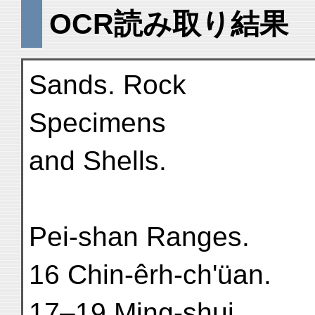
OCR読み取り結果
Sands. Rock
Specimens
and Shells.
Pei-shan Ranges.
16 Chin-êrh-ch'üan.
17–19 Ming-shui.