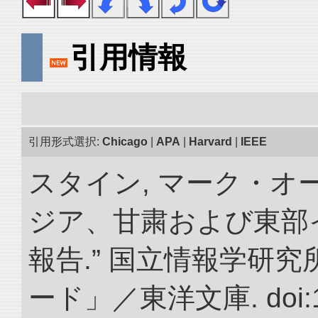
引用情報
引用形式選択:
Chicago
|
APA
|
Harvard
|
IEEE
スタイン, マーク・オー
ジア、甘粛および東部
報告.” 国立情報学研
ード」／東洋文庫. doi:10.