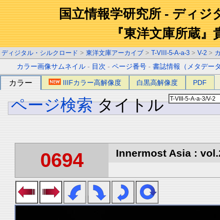
国立情報学研究所 - ディ
『東洋文庫所蔵』
ディジタル・シルクロード
>
東洋文庫アーカイブ
>
T-VIII-5-A-a-3
>
V-2
>
カラー画像サムネイル
-
目次
-
ページ番号
-
書誌情報（メタデー
カラー
IIIFカラー高解像度
白黒高解像度
PDF
ページ検索
タイトル
Innermost Asia : vol.
0694