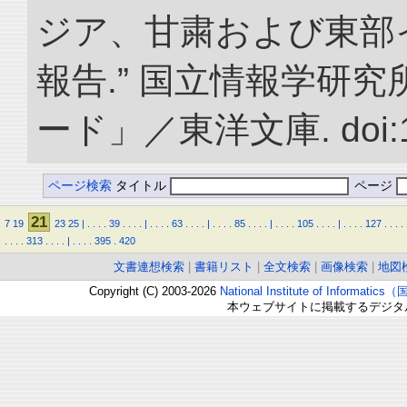
ジア、甘粛および東部
報告.” 国立情報学研
ード」／東洋文庫. doi:10.
ページ検索
タイトル
ページ
21
7
19
23
25
|
.
.
.
.
39
.
.
.
.
|
.
.
.
.
63
.
.
.
.
|
.
.
.
.
85
.
.
.
.
|
.
.
.
.
105
.
.
.
.
|
.
.
.
.
127
.
.
.
.
.
.
.
.
313
.
.
.
.
|
.
.
.
.
395
.
420
文書連想検索
|
書籍リスト
|
全文検索
|
画像検索
|
地図
Copyright (C) 2003-2026
National Institute of Inform
本ウェブサイトに掲載するデジタ