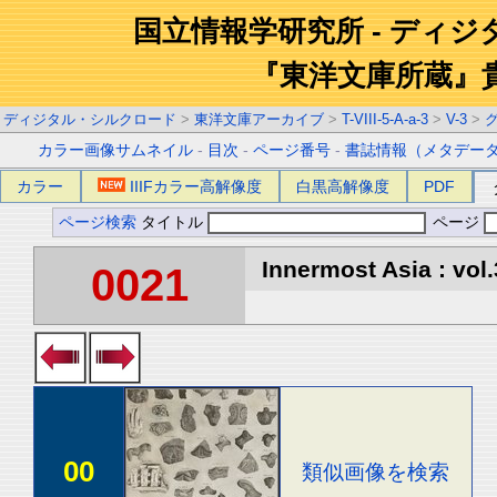
国立情報学研究所 - ディ
『東洋文庫所蔵』
ディジタル・シルクロード
>
東洋文庫アーカイブ
>
T-VIII-5-A-a-3
>
V-3
>
カラー画像サムネイル
-
目次
-
ページ番号
-
書誌情報（メタデー
カラー
IIIFカラー高解像度
白黒高解像度
PDF
ページ検索
タイトル
ページ
Innermost Asia : vol.
0021
00
類似画像を検索