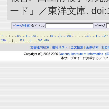
ード」／東洋文庫. doi:10.
ページ検索
タイトル
ページ
7
.
.
.
.
|
.
.
.
.
39
.
.
.
.
|
.
.
.
.
63
.
.
.
.
|
.
.
.
.
85
.
.
.
.
|
.
.
.
.
105
.
.
.
.
|
.
.
.
.
127
.
.
.
.
|
.
.
.
.
147
279
.
.
.
.
|
.
.
.
.
313
.
.
.
.
|
.
.
.
.
395
.
420
文書連想検索
|
書籍リスト
|
全文検索
|
画像検索
|
地図
Copyright (C) 2003-2026
National Institute of Inform
本ウェブサイトに掲載するデジタ