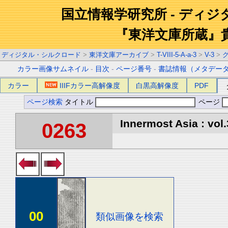
国立情報学研究所 - ディ
『東洋文庫所蔵』
ディジタル・シルクロード
>
東洋文庫アーカイブ
>
T-VIII-5-A-a-3
>
V-3
>
カラー画像サムネイル
-
目次
-
ページ番号
-
書誌情報（メタデー
カラー
IIIFカラー高解像度
白黒高解像度
PDF
ページ検索
タイトル
ページ
Innermost Asia : vol.
0263
00
類似画像を検索