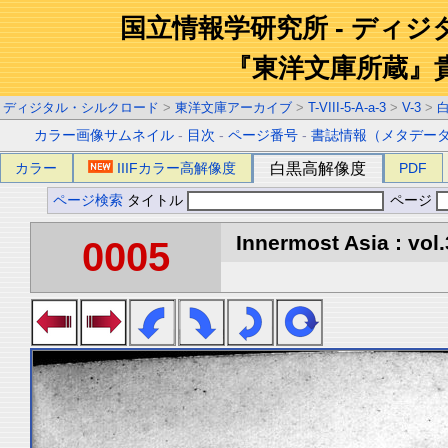
国立情報学研究所 - ディ
『東洋文庫所蔵』
ディジタル・シルクロード
>
東洋文庫アーカイブ
>
T-VIII-5-A-a-3
>
V-3
>
カラー画像サムネイル
-
目次
-
ページ番号
-
書誌情報（メタデー
カラー
IIIFカラー高解像度
白黒高解像度
PDF
ページ検索
タイトル
ページ
Innermost Asia : vol.
0005