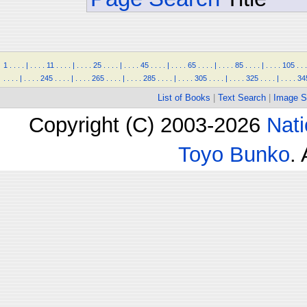
1
.
.
.
.
|
.
.
.
.
11
.
.
.
.
|
.
.
.
.
25
.
.
.
.
|
.
.
.
.
45
.
.
.
.
|
.
.
.
.
65
.
.
.
.
|
.
.
.
.
85
.
.
.
.
|
.
.
.
.
105
.
.
.
.
.
.
.
|
.
.
.
.
245
.
.
.
.
|
.
.
.
.
265
.
.
.
.
|
.
.
.
.
285
.
.
.
.
|
.
.
.
.
305
.
.
.
.
|
.
.
.
.
325
.
.
.
.
|
.
.
.
.
34
List of Books
|
Text Search
|
Image S
Copyright (C) 2003-2026
Nati
Toyo Bunko
.