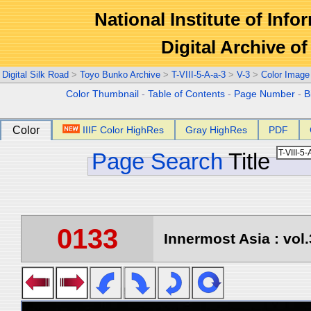
National Institute of Info
Digital Archive 
Digital Silk Road
>
Toyo Bunko Archive
>
T-VIII-5-A-a-3
>
V-3
>
Color Image
Color Thumbnail
-
Table of Contents
-
Page Number
-
B
Color
IIIF Color HighRes
Gray HighRes
PDF
Page Search
Title
0133
Innermost Asia : vol.