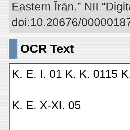
Eastern Īrān.” NII “Digi
doi:10.20676/00000187
OCR Text
K. E. I. 01 K. K. 0115 K
K. E. X-XI. 05