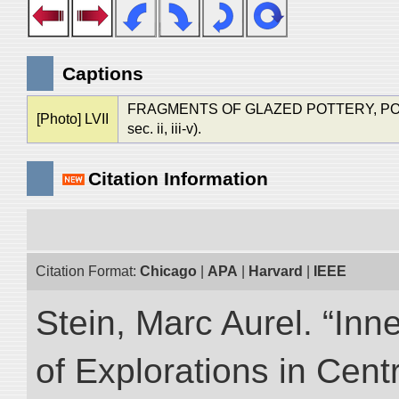
Captions
FRAGMENTS OF GLAZED POTTERY, PORCE
[Photo] LVII
sec. ii, iii-v).
Citation Information
Citation Format:
Chicago
|
APA
|
Harvard
|
IEEE
Stein, Marc Aurel. “Inn
of Explorations in Cent