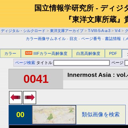
国立情報学研究所 - ディ
『東洋文庫所蔵』
ディジタル・シルクロード
>
東洋文庫アーカイブ
>
T-VIII-5-A-a-3
>
V-4
>
カラー画像サムネイル
-
目次
-
ページ番号
-
書誌情報（
カラー
IIIFカラー高解像度
白黒高解像度
PDF
ページ検索
タイトル
ページ
Innermost Asia : vol.
0041
00
類似画像を検索