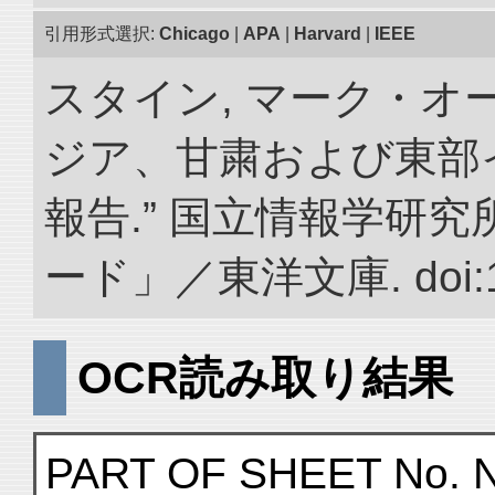
引用形式選択:
Chicago
|
APA
|
Harvard
|
IEEE
スタイン, マーク・オー
ジア、甘粛および東部
報告.” 国立情報学研
ード」／東洋文庫. doi:10.
OCR読み取り結果
PART OF SHEET No. N