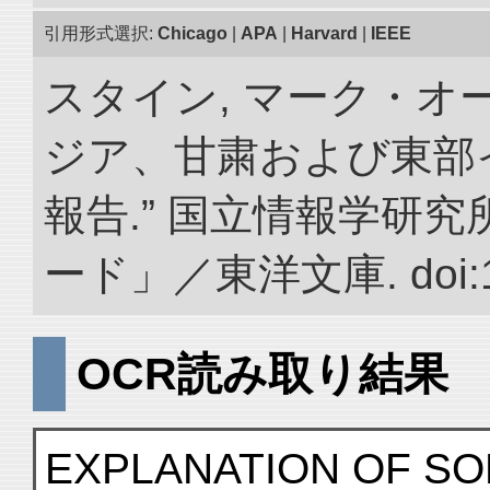
引用形式選択:
Chicago
|
APA
|
Harvard
|
IEEE
スタイン, マーク・オー
ジア、甘粛および東部
報告.” 国立情報学研
ード」／東洋文庫. doi:10.
OCR読み取り結果
EXPLANATION OF SO