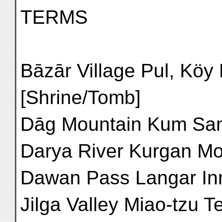
TERMS
Bāzār Village Pul, Köy
[Shrine/Tomb]
Dāg Mountain Kum Sand
Darya River Kurgan Mo
Dawan Pass Langar Inn
Jilga Valley Miao-tzu 