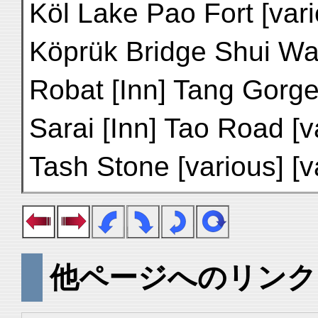
Köl Lake Pao Fort [var
Köprük Bridge Shui Wat
Robat [Inn] Tang Gorge
Sarai [Inn] Tao Road [v
Tash Stone [various] [v
他ページへのリンク