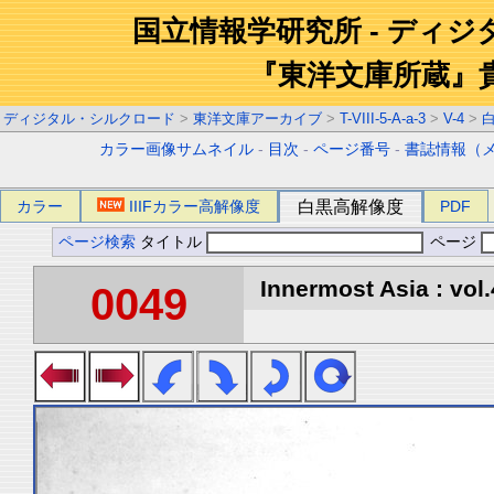
国立情報学研究所 - ディ
『東洋文庫所蔵』
ディジタル・シルクロード
>
東洋文庫アーカイブ
>
T-VIII-5-A-a-3
>
V-4
>
カラー画像サムネイル
-
目次
-
ページ番号
-
書誌情報（
カラー
IIIFカラー高解像度
白黒高解像度
PDF
ページ検索
タイトル
ページ
Innermost Asia : vol.
0049