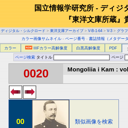
国立情報学研究所 - ディ
『東洋文庫所蔵』
ディジタル・シルクロード
>
東洋文庫アーカイブ
>
V-B-1-64
>
V-3
>
グラフ
カラー画像サムネイル
-
ページ番号
-
書誌情報（メタデー
カラー
IIIFカラー高解像度
白黒高解像度
PDF
ページ検索
タイトル
ページ
Mongoliia i Kam : vol
0020
00
類似画像を検索