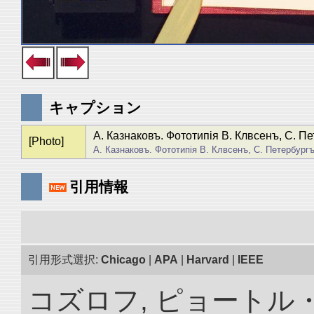
キャプション
А. Казнаковъ. Фототипiя В. Клвсенъ, С. Пе
[Photo]
А. Казнаковъ. Фототипiя В. Клвсенъ, С. Петербургъ
引用情報
引用形式選択:
Chicago
|
APA
|
Harvard
|
IEEE
コズロフ, ピョートル