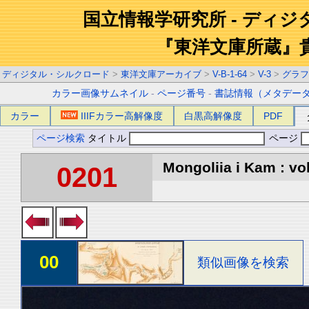
国立情報学研究所 - ディ
『東洋文庫所蔵』
ディジタル・シルクロード
>
東洋文庫アーカイブ
>
V-B-1-64
>
V-3
>
グラフ
カラー画像サムネイル
-
ページ番号
-
書誌情報（メタデー
カラー
IIIFカラー高解像度
白黒高解像度
PDF
ページ検索
タイトル
ページ
Mongoliia i Kam : vol
0201
00
類似画像を検索