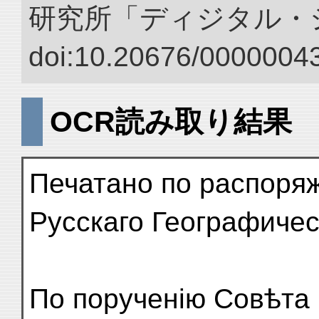
研究所「ディジタル・
doi:10.20676/00000043
OCR読み取り結果
Печатано по распоря
Русскаго Географиче
По порученію Совѣта И