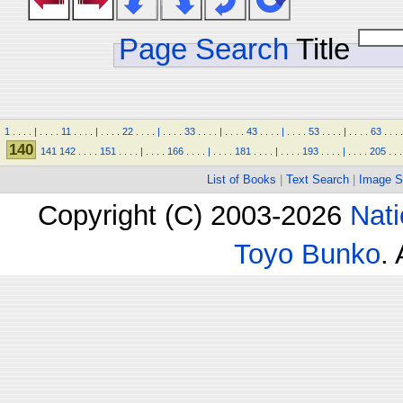
Page Search
Title
1
.
.
.
.
|
.
.
.
.
11
.
.
.
.
|
.
.
.
.
22
.
.
.
.
|
.
.
.
.
33
.
.
.
.
|
.
.
.
.
43
.
.
.
.
|
.
.
.
.
53
.
.
.
.
|
.
.
.
.
63
.
.
.
.
140
141
142
.
.
.
.
151
.
.
.
.
|
.
.
.
.
166
.
.
.
.
|
.
.
.
.
181
.
.
.
.
|
.
.
.
.
193
.
.
.
.
|
.
.
.
.
205
.
.
.
List of Books
|
Text Search
|
Image S
Copyright (C) 2003-2026
Nati
Toyo Bunko
.