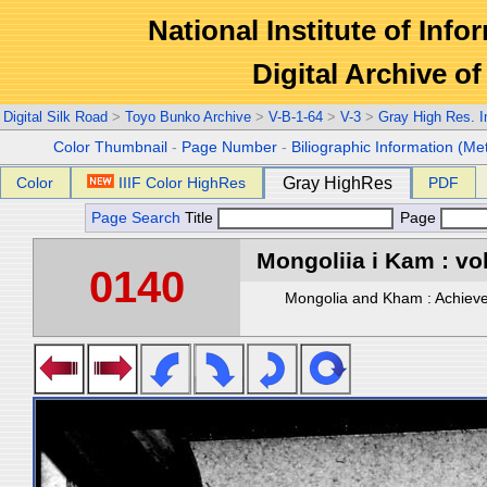
National Institute of Info
Digital Archive 
Digital Silk Road
>
Toyo Bunko Archive
>
V-B-1-64
>
V-3
>
Gray High Res. 
Color Thumbnail
-
Page Number
-
Biliographic Information (Me
Color
IIIF Color HighRes
Gray HighRes
PDF
Page Search
Title
Page
Mongoliia i Kam : vol
0140
Mongolia and Kham : Achievem