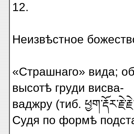
12.
Неизвѣстное божеств
«Страшнаго» вида; о
высотѣ груди висва-
ваджру (тиб. ཕྱག་རྡོར་རྗེ་རྗེ
Судя по формѣ подста