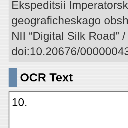
Ekspeditsii Imperator
geograficheskago obsh
NII “Digital Silk Road” 
doi:10.20676/00000043
OCR Text
10.