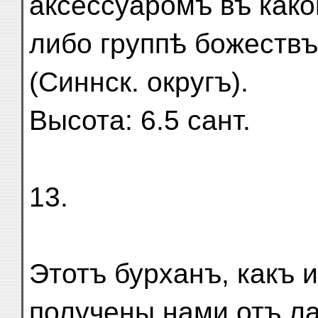
аксессуаромъ въ како
либо группѣ божествъ. 
(Синнск. округъ).
Высота: 6.5 сант.
13.
Этотъ бурханъ, какъ 
получены нами отъ л