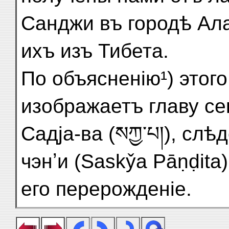
Санджи въ городѣ Ал
ихъ изъ Тибета.
По объясненію¹) этог
изображаетъ главу се
Садja-ва (སཀྱ་པ།), сл
чэнʼи (Sasky̌a Pāṇḍita)
его перерожденіе.