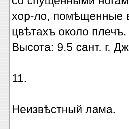
со спущенными ногами
хор-ло, помѣщенные 
цвѣтахъ около плечъ.
Высота: 9.5 сант. г. 
11.
Неизвѣстный лама.