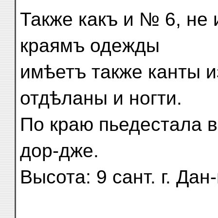
Также какъ и № 6, не
краямъ одежды
имѣетъ также канты и
отдѣланы и ногти.
По краю пьедестала в
дор-дже.
Высота: 9 сант. г. Дан-