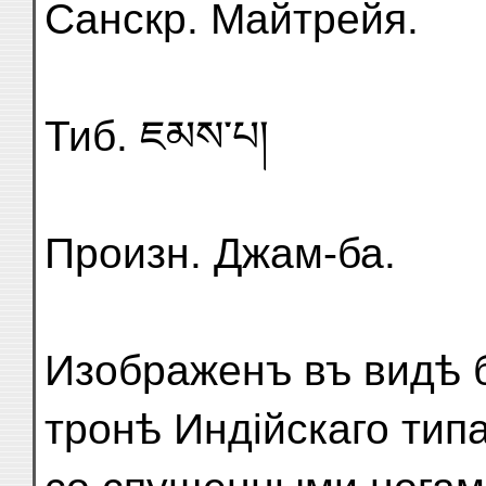
Санскр. Майтрейя.
Тиб. ཇམས་པ།
Произн. Джам-ба.
Изображенъ въ видѣ 
тронѣ Индійскаго тип