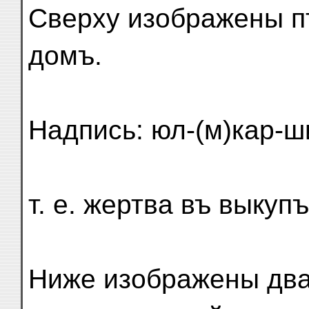
Сверху изображены п
домъ.
Надпись: юл-(м)кар-ши
т. е. жертва въ выкуп
Ниже изображены два 