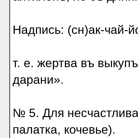
Надпись: (сн)ак-чай-йо
т. е. жертва въ выкуп
дарани».
№ 5. Для несчастлива
палатка, кочевье).