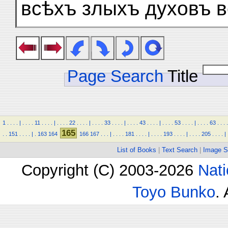
всѣхъ злыхъ духовъ 
Page Search
Title
1
.
.
.
.
|
.
.
.
.
11
.
.
.
.
|
.
.
.
.
22
.
.
.
.
|
.
.
.
.
33
.
.
.
.
|
.
.
.
.
43
.
.
.
.
|
.
.
.
.
53
.
.
.
.
|
.
.
.
.
63
.
.
.
.
165
.
.
151
.
.
.
.
|
.
163
164
166
167
.
.
.
|
.
.
.
.
181
.
.
.
.
|
.
.
.
.
193
.
.
.
.
|
.
.
.
.
205
.
.
.
.
|
List of Books
|
Text Search
|
Image S
Copyright (C) 2003-2026
Nati
Toyo Bunko
.