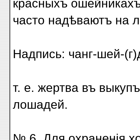
красныхъ ошейникахъ
часто надѣваютъ на л
Надпись: чанг-шей-(г)
т. е. жертва въ выкуп
лошадей.
№ 6. Для охраненія х