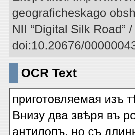
geograficheskago obsh
NII “Digital Silk Road” 
doi:10.20676/00000043
OCR Text
приготовляемая изъ т
Внизу два звѣря въ р
антилопъ, но съ дли