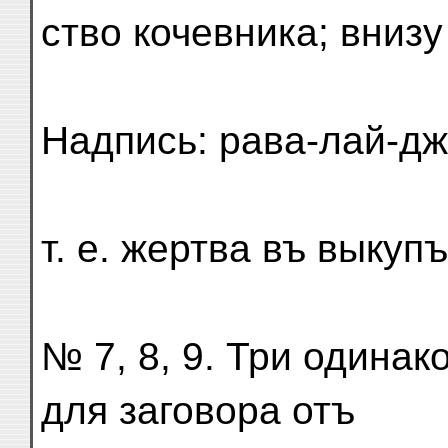
ство кочевника; внизу
Надпись: рава-лай-джи
т. е. жертва въ выкуп
№ 7, 8, 9. Три одина
для заговора отъ