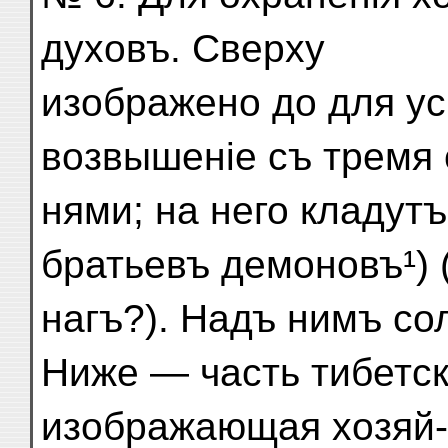
духовъ. Сверху
изображено до для усм
возвышеніе съ тремя 
нями; на него кладут
братьевъ демоновъ¹) 
нагъ?). Надъ нимъ со
Ниже — часть тибетск
изображающая хозяй-