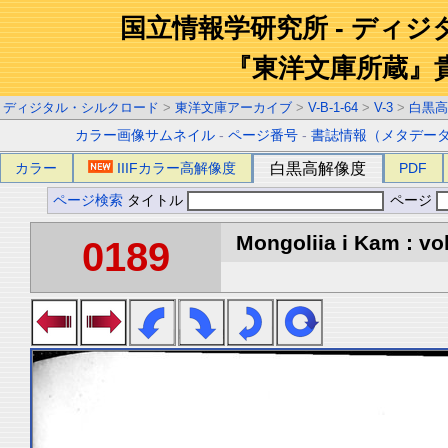
国立情報学研究所 - ディ
『東洋文庫所蔵』
ディジタル・シルクロード
>
東洋文庫アーカイブ
>
V-B-1-64
>
V-3
>
白黒高
カラー画像サムネイル
-
ページ番号
-
書誌情報（メタデー
カラー
IIIFカラー高解像度
白黒高解像度
PDF
ページ検索
タイトル
ページ
Mongoliia i Kam : vol
0189