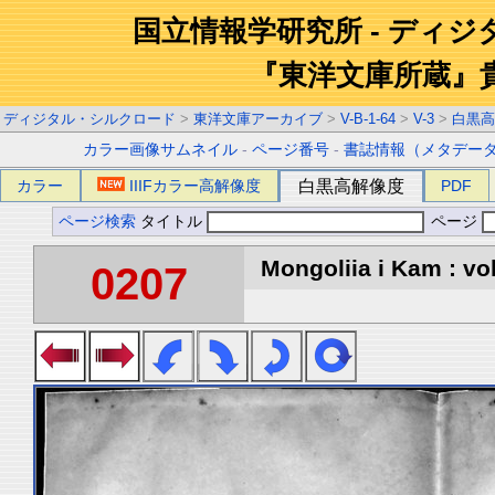
国立情報学研究所 - ディ
『東洋文庫所蔵』
ディジタル・シルクロード
>
東洋文庫アーカイブ
>
V-B-1-64
>
V-3
>
白黒高
カラー画像サムネイル
-
ページ番号
-
書誌情報（メタデー
カラー
IIIFカラー高解像度
白黒高解像度
PDF
ページ検索
タイトル
ページ
Mongoliia i Kam : vol
0207