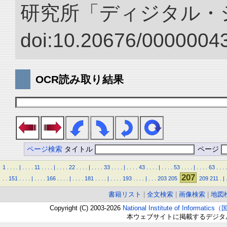
研究所「ディジタル・
doi:10.20676/00000043
OCR読み取り結果
ページ検索
タイトル
ページ
1
.
.
.
.
|
.
.
.
.
11
.
.
.
.
|
.
.
.
.
22
.
.
.
.
|
.
.
.
.
33
.
.
.
.
|
.
.
.
.
43
.
.
.
.
|
.
.
.
.
53
.
.
.
.
|
.
.
.
.
63
.
.
.
.
207
.
.
151
.
.
.
.
|
.
.
.
.
166
.
.
.
.
|
.
.
.
.
181
.
.
.
.
|
.
.
.
.
193
.
.
.
.
|
.
.
.
203
205
209
211
.
|
書籍リスト
|
全文検索
|
画像検索
|
地図
Copyright (C) 2003-2026
National Institute of Inform
本ウェブサイトに掲載するデジタ