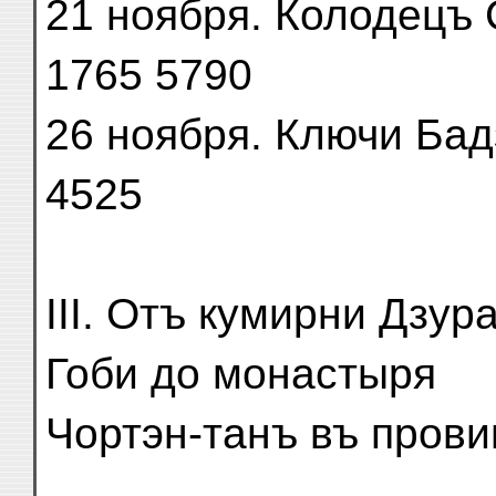
21 ноября. Колодецъ Са
1765 5790
26 ноября. Ключи Бадзер
4525
III. Отъ кумирни Дзу
Гоби до монастыря
Чортэн-танъ въ провин