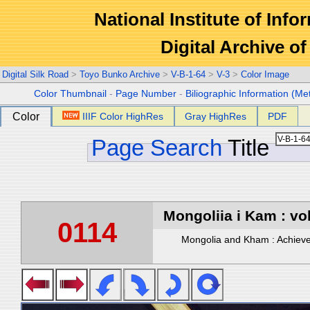
National Institute of Info
Digital Archive 
Digital Silk Road
>
Toyo Bunko Archive
>
V-B-1-64
>
V-3
>
Color Image
Color Thumbnail
-
Page Number
-
Biliographic Information (Me
Color
IIIF Color HighRes
Gray HighRes
PDF
Page Search
Title
Mongoliia i Kam : vol
0114
Mongolia and Kham : Achievem