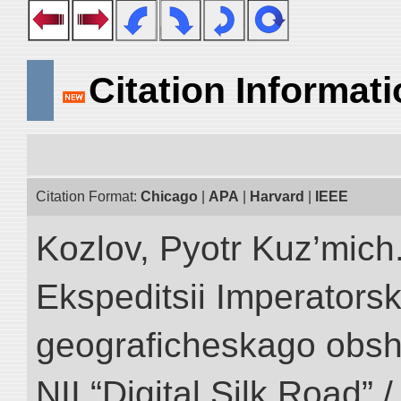
Citation Informat
Citation Format:
Chicago
|
APA
|
Harvard
|
IEEE
Kozlov, Pyotr Kuz’mich.
Ekspeditsii Imperator
geograficheskago obsh
NII “Digital Silk Road” 