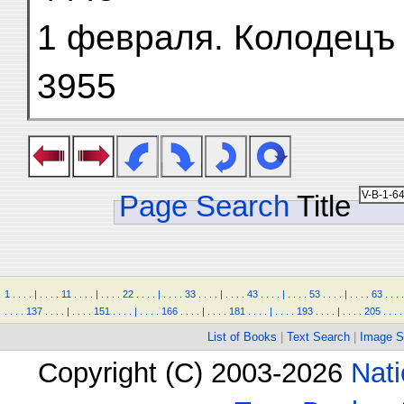
1 февраля. Колодецъ Ар-
3955
Page Search
Title
1
.
.
.
.
|
.
.
.
.
11
.
.
.
.
|
.
.
.
.
22
.
.
.
.
|
.
.
.
.
33
.
.
.
.
|
.
.
.
.
43
.
.
.
.
|
.
.
.
.
53
.
.
.
.
|
.
.
.
.
63
.
.
.
.
.
.
.
.
137
.
.
.
.
|
.
.
.
.
151
.
.
.
.
|
.
.
.
.
166
.
.
.
.
|
.
.
.
.
181
.
.
.
.
|
.
.
.
.
193
.
.
.
.
|
.
.
.
.
205
.
.
.
.
List of Books
|
Text Search
|
Image S
Copyright (C) 2003-2026
Nati