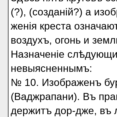
(?), (созданій?) а изоб
женія креста означают
воздухъ, огонь и землю
Назначеніе слѣдующи
невыясненнымъ:
№ 10. Изображенъ бу
(Ваджрапани). Въ пра
держитъ дор-дже, въ