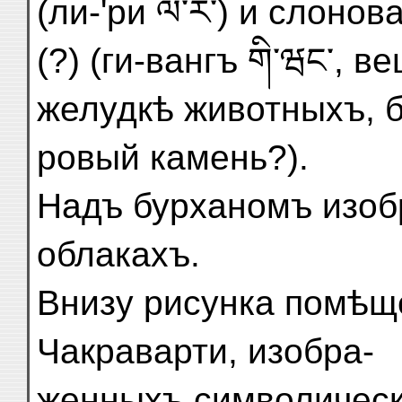
(ли-'ри ལི་རི་) и слоно
(?) (ги-вангъ གི་ཝང་, 
желудкѣ животныхъ, б
ровый камень?).
Надъ бурханомъ изобр
облакахъ.
Внизу рисунка помѣщ
Чакраварти, изобра-
женныхъ символически