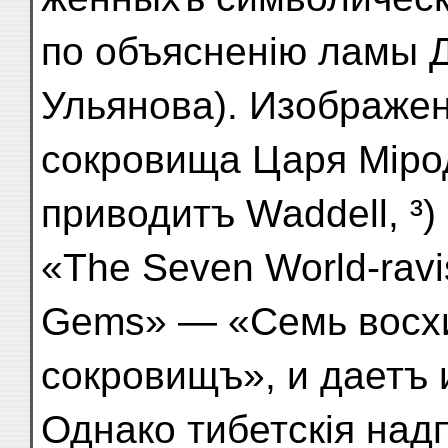
по объясненію ламы 
Ульянова). Изображе
сокровища Царя Мір
приводитъ Waddell, ³
«The Seven World-ravi
Gems» — «Семь восх
сокровищъ», и даетъ и
Однако тибетскія на