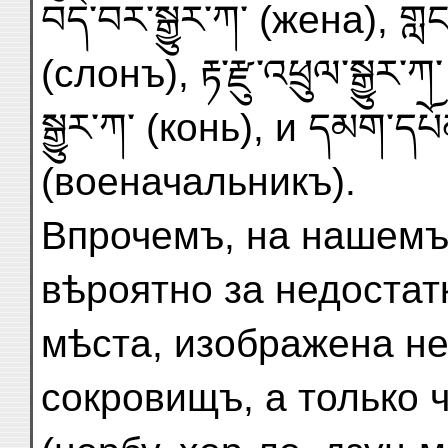
བདེ་བར་སྒྱུར་ཀ་ (жена), གླང་
(слонъ), རྟ་རྫུ་འཕྲུལ་སྒྱུ
སྒྱུར་ཀ་ (конь), и དམག་དཔོན
(военачальникъ).
Впрочемъ, на нашемъ
вѣроятно за недоста
мѣста, изображена не
сокровищъ, а только 