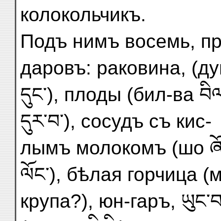
колокольчикъ.
Подъ нимъ восемь, п
даровъ: раковина, (ду
དུང་), плоды (бил-ва བི
དུར་བ་), сосудъ съ кис-
лымъ молокомъ (шо ཞོ་)
ལོང་), бѣлая горчица 
крупа?), юн-гаръ, ཡུང་