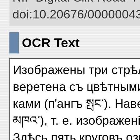
doi:10.20676/00000043
OCR Text
Изображены три стрѣл
веретена съ цвѣтными
ками (п'ангъ སྤང་). На
མཁའ་), т. е. изображен
Здѣсь пять круговъ о