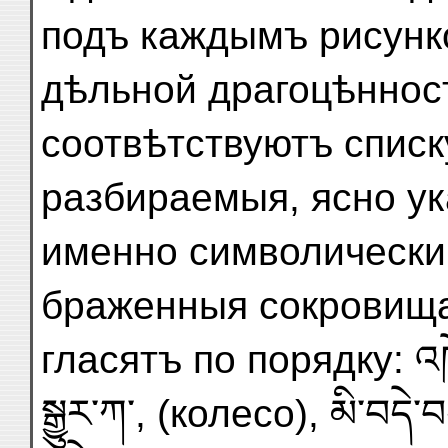
подъ каждымъ рисунк
дѣльной драгоцѣннос
соотвѣтствуютъ списку
разбираемыя, ясно ук
именно символически
браженныя сокровища 
гласятъ по порядку: འཁོ
སྒྱུར་ཀ་, (колесо), མི་བདེ་