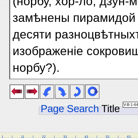
(норбу, хор-ло, дзун-
замѣнены пирамидой
десяти разноцвѣтных
изображеніе сокровища
норбу?).
Page Search
Title
1
.
.
.
.
|
.
.
.
.
11
.
.
.
.
|
.
.
.
.
22
.
.
.
.
|
.
.
.
.
33
.
.
.
.
|
.
.
.
.
43
.
.
.
.
|
.
.
.
.
53
.
.
.
.
|
.
.
.
.
63
.
.
.
.