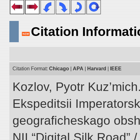
Citation Informat
Citation Format:
Chicago
|
APA
|
Harvard
|
IEEE
Kozlov, Pyotr Kuz’mich.
Ekspeditsii Imperator
geograficheskago obsh
NII “Digital Silk Road” 