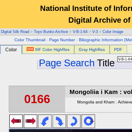
National Institute of Info
Digital Archive 
Digital Silk Road
>
Toyo Bunko Archive
>
V-B-1-64
>
V-3
>
Color Image
Color Thumbnail
-
Page Number
-
Biliographic Information (Me
Color
IIIF Color HighRes
Gray HighRes
PDF
Page Search
Title
Mongoliia i Kam : vol
0166
Mongolia and Kham : Achievem