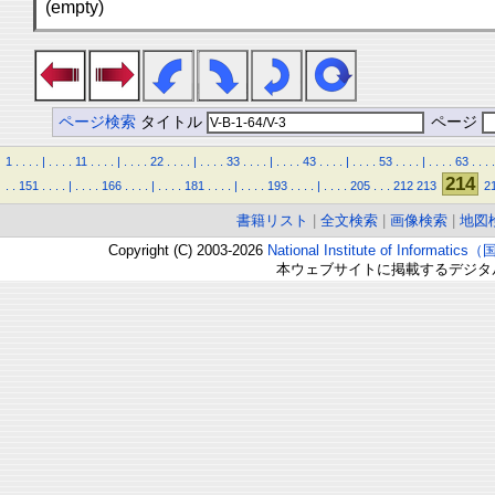
(empty)
ページ検索
タイトル
ページ
1
.
.
.
.
|
.
.
.
.
11
.
.
.
.
|
.
.
.
.
22
.
.
.
.
|
.
.
.
.
33
.
.
.
.
|
.
.
.
.
43
.
.
.
.
|
.
.
.
.
53
.
.
.
.
|
.
.
.
.
63
.
.
.
.
214
.
.
151
.
.
.
.
|
.
.
.
.
166
.
.
.
.
|
.
.
.
.
181
.
.
.
.
|
.
.
.
.
193
.
.
.
.
|
.
.
.
.
205
.
.
.
212
213
2
書籍リスト
|
全文検索
|
画像検索
|
地図
Copyright (C) 2003-2026
National Institute of Inform
本ウェブサイトに掲載するデジタ