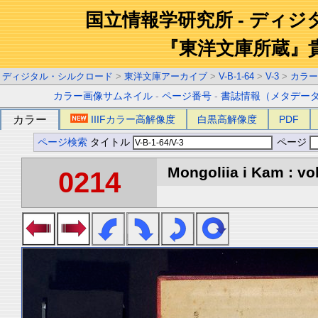
国立情報学研究所 - ディ
『東洋文庫所蔵』
ディジタル・シルクロード
>
東洋文庫アーカイブ
>
V-B-1-64
>
V-3
>
カラー
カラー画像サムネイル
-
ページ番号
-
書誌情報（メタデー
カラー
IIIFカラー高解像度
白黒高解像度
PDF
ページ検索
タイトル
ページ
Mongoliia i Kam : vol
0214