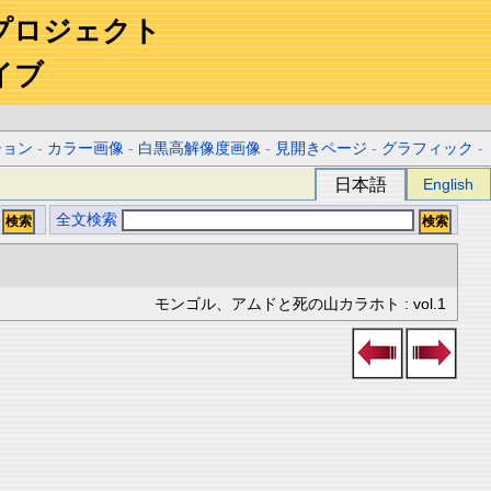
プロジェクト
イブ
ション
-
カラー画像
-
白黒高解像度画像
-
見開きページ
-
グラフィック
-
日本語
English
全文検索
モンゴル、アムドと死の山カラホト : vol.1