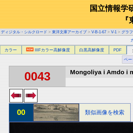
国立情報学
『
ディジタル・シルクロード
>
東洋文庫アーカイブ
>
V-B-1-67
>
V-1
>
グラフ
カラー
IIIFカラー高解像度
白黒高解像度
PDF
ペー
Mongoliya i Amdo i m
0043
00
類似画像を検索