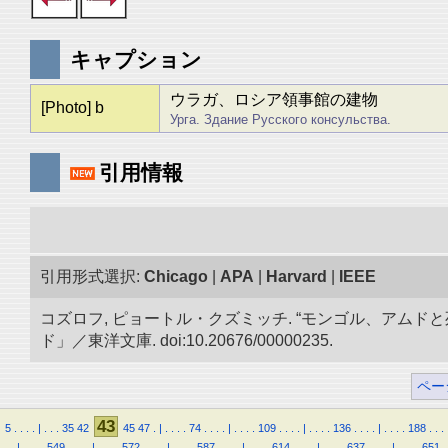
キャプション
ウラガ、ロシア領事館の建物
[Photo] b
Урга. Здание Русского консульства.
引用情報
引用形式選択:
Chicago
|
APA
|
Harvard
|
IEEE
コズロフ, ピョートル・クズミッチ. “モンゴル、アムドと
ド」／東洋文庫. doi:10.20676/00000235.
ペー
43
5
.
.
.
.
|
.
.
.
35
42
45
47
.
|
.
.
.
.
74
.
.
.
.
|
.
.
.
.
109
.
.
.
.
|
.
.
.
.
136
.
.
.
.
|
.
.
.
.
188
.
.
.
.
.
|
.
.
.
.
549
.
.
.
.
|
.
.
.
.
572
.
.
.
.
|
.
.
.
.
587
.
.
.
.
|
.
.
.
.
614
.
.
.
.
|
.
.
.
.
637
.
.
.
.
|
.
.
.
.
651
.