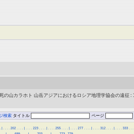
死の山カラホト 山岳アジアにおけるロシア地理学協会の遠征 : 19
ジ検索
タイトル
ページ
.
|
.
.
.
.
202
.
.
.
.
|
.
.
.
.
223
.
.
.
.
|
.
.
.
.
255
.
.
.
.
|
.
.
.
.
277
.
.
.
.
|
.
.
.
.
312
.
.
.
.
|
.
.
.
.
333
.
.
.
.
.
.
|
.
.
.
.
689
.
.
.
.
|
.
.
.
.
703
.
.
.
.
|
.
.
.
.
773
.
779