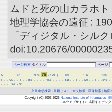
ムドと死の山カラホト
地理学協会の遠征 : 190
「ディジタル・シルク
doi:10.20676/00000235
ページ検索
タイトル
ページ
75
5
.
.
.
.
|
.
.
.
.
42
.
.
.
.
|
.
.
.
69
74
77
79
.
|
.
.
.
.
109
.
.
.
.
|
.
.
.
.
136
.
.
.
.
|
.
.
.
.
188
.
.
.
|
.
.
.
.
429
.
.
.
.
|
.
.
.
.
455
.
.
.
.
|
.
.
.
.
483
.
.
.
.
|
.
.
.
.
515
.
.
.
.
|
.
.
.
.
528
.
.
.
.
|
.
.
.
.
549
.
.
.
.
|
.
.
.
.
773
.
779
文書連想検索
|
書籍リスト
|
全文検索
|
画像検索
|
地図
Copyright (C) 2003-2026
National Institute of Inform
本ウェブサイトに掲載するデジタ