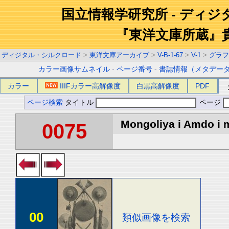
国立情報学研究所 - ディ
『東洋文庫所蔵』
ディジタル・シルクロード
>
東洋文庫アーカイブ
>
V-B-1-67
>
V-1
>
グラフ
カラー画像サムネイル
-
ページ番号
-
書誌情報（メタデー
カラー
IIIFカラー高解像度
白黒高解像度
PDF
ページ検索
タイトル
ページ
Mongoliya i Amdo i m
0075
00
類似画像を検索