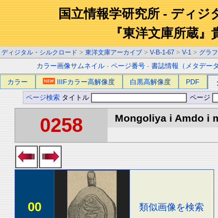
国立情報学研究所 - ディ
『東洋文庫所蔵』
ディジタル・シルクロード
>
東洋文庫アーカイブ
>
V-B-1-67
>
V-1
>
グラフ
カラー画像サムネイル
-
ページ番号
-
書誌情報（メタデー
カラー
IIIFカラー高解像度
白黒高解像度
PDF
ページ検索
タイトル
ページ
Mongoliya i Amdo i m
0258
00
類似画像を検索