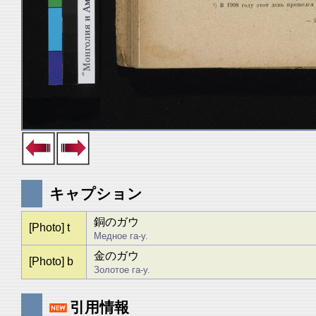
キャプション
銅のガウ
[Photo] t
Медное га-у.
金のガウ
[Photo] b
Золотое га-у.
引用情報