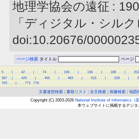
地理学協会の遠征 : 190
「ディジタル・シルク
doi:10.20676/00000235
ページ検索
タイトル
ページ
5
.
.
.
.
|
.
.
.
.
42
.
.
.
.
|
.
.
.
.
74
.
.
.
.
|
.
.
.
.
109
.
.
.
.
|
.
.
.
.
136
.
.
.
.
|
.
.
.
.
188
.
.
.
.
|
.
.
.
.
20
367
.
.
|
.
.
.
.
429
.
.
.
.
|
.
.
.
.
455
.
.
.
.
|
.
.
.
.
483
.
.
.
.
|
.
.
.
.
515
.
.
.
.
|
.
.
.
.
528
.
.
.
.
|
.
.
.
.
703
.
.
.
.
|
.
.
.
.
773
.
779
文書連想検索
|
書籍リスト
|
全文検索
|
画像検索
|
地図
Copyright (C) 2003-2026
National Institute of Inform
本ウェブサイトに掲載するデジタ