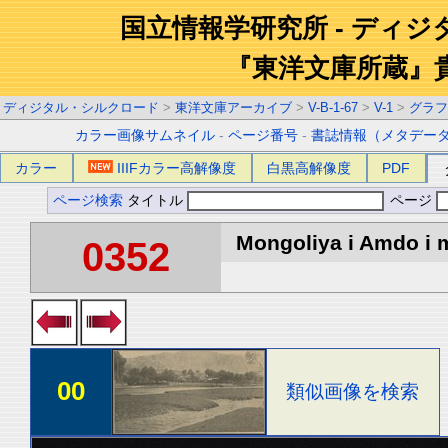
国立情報学研究所 - ディ
『東洋文庫所蔵』
ディジタル・シルクロード
>
東洋文庫アーカイブ
>
V-B-1-67
>
V-1
>
グラフ
カラー画像サムネイル
-
ページ番号
-
書誌情報（メタデー
カラー
IIIFカラー高解像度
白黒高解像度
PDF
ページ検索
タイトル
ページ
Mongoliya i Amdo i m
0352
00
類似画像を検索