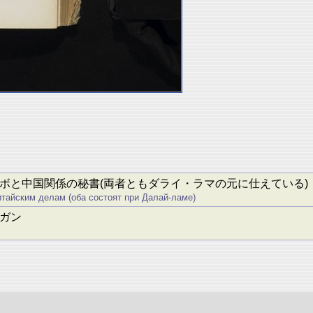
ボと中国関係の秘書(両者ともダライ・ラマの元に仕えている)
итайским делам (оба состоят при Далай-ламе)
ガン