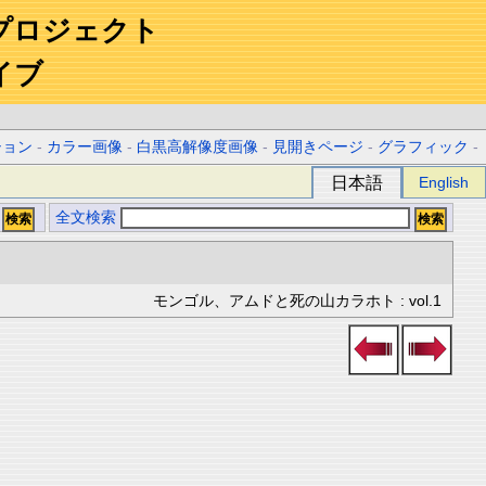
プロジェクト
イブ
ション
-
カラー画像
-
白黒高解像度画像
-
見開きページ
-
グラフィック
-
日本語
English
全文検索
モンゴル、アムドと死の山カラホト : vol.1