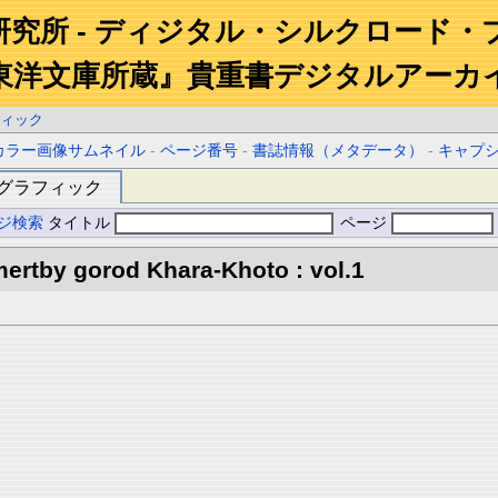
研究所 - ディジタル・シルクロード・
東洋文庫所蔵』貴重書デジタルアーカ
ィック
カラー画像サムネイル
-
ページ番号
-
書誌情報（メタデータ）
-
キャプ
グラフィック
ジ検索
タイトル
ページ
ertby gorod Khara-Khoto : vol.1