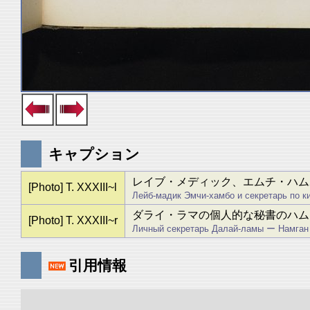
キャプション
レイブ・メディック、エムチ・ハム
[Photo] T. XXXIII~l
Лейб-мадик Эмчи-хамбо и секретарь по к
ダライ・ラマの個人的な秘書のハム
[Photo] T. XXXIII~r
Личный секретарь Далай-ламы ー Намган
引用情報