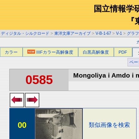
国立情報学
『
ディジタル・シルクロード
>
東洋文庫アーカイブ
>
V-B-1-67
>
V-1
>
グラフ
カラー
IIIFカラー高解像度
白黒高解像度
PDF
ペー
Mongoliya i Amdo i m
0585
00
類似画像を検索