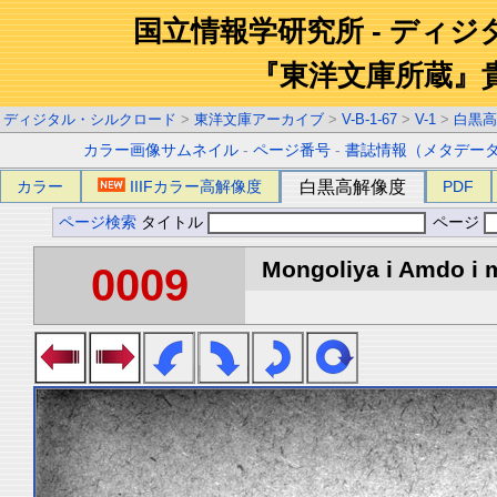
国立情報学研究所 - ディ
『東洋文庫所蔵』
ディジタル・シルクロード
>
東洋文庫アーカイブ
>
V-B-1-67
>
V-1
>
白黒高
カラー画像サムネイル
-
ページ番号
-
書誌情報（メタデー
カラー
IIIFカラー高解像度
白黒高解像度
PDF
ページ検索
タイトル
ページ
Mongoliya i Amdo i m
0009