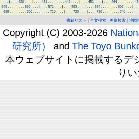
.
.
.
.
|
.
.
.
.
420
.
.
.
.
|
.
.
.
.
431
.
.
.
.
|
.
.
.
.
442
.
.
.
.
|
.
.
.
.
452
.
.
.
.
|
.
.
.
.
464
.
.
.
.
|
.
.
.
.
47
549
.
.
.
.
|
.
.
.
.
560
.
.
.
.
|
.
.
.
.
571
.
.
.
.
|
.
.
.
.
583
.
.
.
.
|
.
.
.
.
594
.
.
.
.
|
.
.
.
.
607
.
.
.
.
|
.
.
.
.
688
.
.
.
.
|
.
.
.
.
700
.
.
.
.
|
.
.
.
.
710
.
.
.
.
|
.
.
.
.
720
.
.
.
.
|
.
.
.
.
730
.
.
.
.
|
.
.
.
.
740
.
.
.
.
|
.
.
書籍リスト
|
全文検索
|
画像検索
|
地図
Copyright (C) 2003-2026
Natio
研究所）
and
The Toyo B
本ウェブサイトに掲載するデ
りい