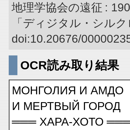
地理学協会の遠征 : 190
「ディジタル・シルク
doi:10.20676/00000235
OCR読み取り結果
МОНГОЛИЯ И АМДО
И МЕРТВЫЙ ГОРОД
═══ ХАРА-ХОТО ══