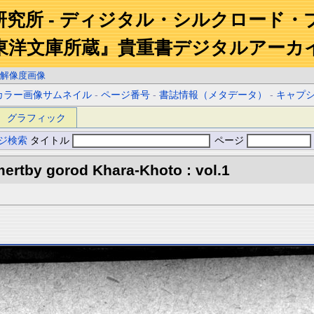
研究所 - ディジタル・シルクロード・
東洋文庫所蔵』貴重書デジタルアーカ
解像度画像
カラー画像サムネイル
-
ページ番号
-
書誌情報（メタデータ）
-
キャプ
グラフィック
ジ検索
タイトル
ページ
ertby gorod Khara-Khoto : vol.1