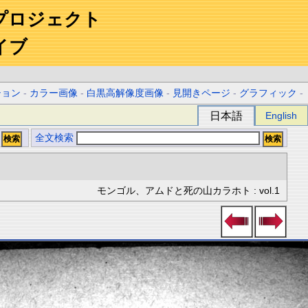
プロジェクト
イブ
ション
-
カラー画像
-
白黒高解像度画像
-
見開きページ
-
グラフィック
-
日本語
English
全文検索
モンゴル、アムドと死の山カラホト : vol.1