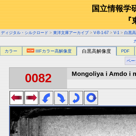
国立情報学
『
ディジタル・シルクロード
>
東洋文庫アーカイブ
>
V-B-1-67
>
V-1
>
白黒高
カラー
IIIFカラー高解像度
白黒高解像度
PDF
ペー
Mongoliya i Amdo i m
0082