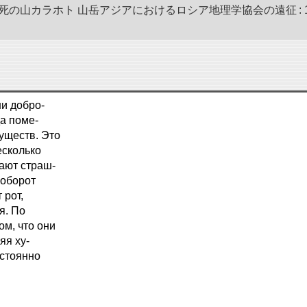
死の山カラホト 山岳アジアにおけるロシア地理学協会の遠征 : 19
ни добро-
а поме-
уществ. Это
есколько
ают страш-
аоборот
 рот,
я. По
ом, что они
яя ху-
остоянно