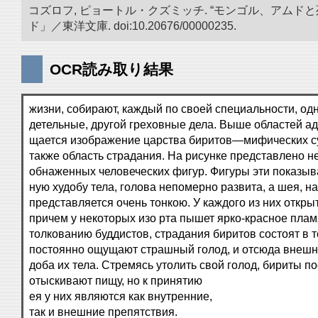
コズロフ, ピョートル・クズミッチ. “モンゴル、アムドと
ド」／東洋文庫. doi:10.20676/00000235.
OCR読み取り結果
жизни, собирают, каждый по своей специальности, од
детельные, другой греховные дела. Выше областей ад
щается изображение царства биритов—мифических с
также область страдания. На рисунке представлено н
обнаженных человеческих фигур. Фигуры эти показыв
ную худобу тела, голова непомерно развита, а шея, н
представляется очень тонкою. У каждого из них открыт
причем у некоторых изо рта пышет ярко-красное плам
толкованию буддистов, страдания биритов состоят в т
постоянно ощущают страшный голод, и отсюда внешн
доба их тела. Стремясь утолить свой голод, бириты п
отыскивают пищу, но к принятию
ея у них являются как внутренние,
так и внешние препятствия.