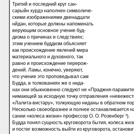
Третий и последний круг сан-
сарыйн хурдэ наполнен символиче-
скими изображениями двенадцати
нйдан, которые должны напоминать
верующим основное учение буд-
дизма о причинах и следствиях;
этим учением буддизм объясняет
как происхождение явлений мира
материального и духовного, так
равно и происхождение перерож-
дений. Ламы, конечно, уверяют,
что учение это проповедывал сам
Будда, в толкованиях же о нида-
нах они обыкновенно следуют не «Праджня-парамите»
нимающей за исходную точку отправления «невежест
«Лалита-вистару», толкующую ниданы в обратном пор
Несколько своеобразнее и полнее останавливается н
сании «колеса жизни» профессор О. О. Розенберг ¹).
Будда понял сущность круговорота бытия, колеса жиз
и постиг возможность выйти из круговорота, остановит