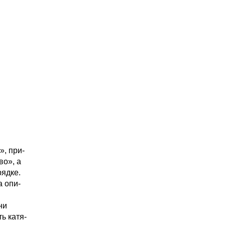
, при-
во», а
ядке.
а опи-
ни
ь катя-