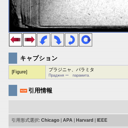
キャプション
プラジニャ、パラミタ
[Figure]
Праджня ー парамита.
引用情報
引用形式選択:
Chicago
|
APA
|
Harvard
|
IEEE