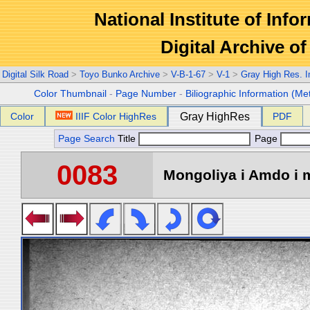
National Institute of Info
Digital Archive 
Digital Silk Road
>
Toyo Bunko Archive
>
V-B-1-67
>
V-1
>
Gray High Res. 
Color Thumbnail
-
Page Number
-
Biliographic Information (Me
Color
IIIF Color HighRes
Gray HighRes
PDF
Page Search
Title
Page
0083
Mongoliya i Amdo i m