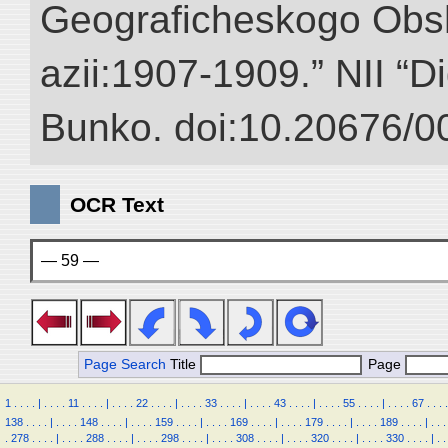
Geograficheskogo Obs
azii:1907-1909.” NII “Di
Bunko. doi:10.20676/0
OCR Text
— 59 —
Page Search
Title
Page
1
.
.
.
.
|
.
.
.
.
11
.
.
.
.
|
.
.
.
.
22
.
.
.
.
|
.
.
.
.
33
.
.
.
.
|
.
.
.
.
43
.
.
.
.
|
.
.
.
.
55
.
.
.
.
|
.
.
.
.
67
.
.
.
.
138
.
.
.
.
|
.
.
.
.
148
.
.
.
.
|
.
.
.
.
159
.
.
.
.
|
.
.
.
.
169
.
.
.
.
|
.
.
.
.
179
.
.
.
.
|
.
.
.
.
189
.
.
.
.
|
.
.
.
.
278
.
.
.
.
|
.
.
.
.
288
.
.
.
.
|
.
.
.
.
298
.
.
.
.
|
.
.
.
.
308
.
.
.
.
|
.
.
.
.
320
.
.
.
.
|
.
.
.
.
330
.
.
.
.
|
.
.