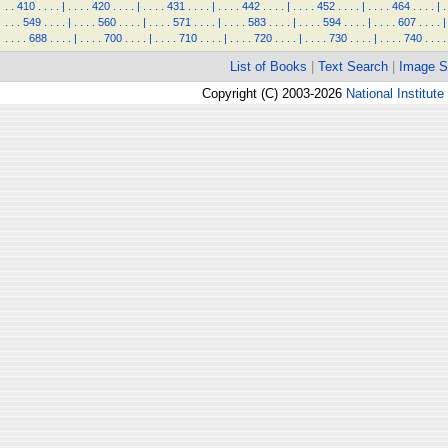
.
.
410
.
.
.
.
|
.
.
.
.
420
.
.
.
.
|
.
.
.
.
431
.
.
.
.
|
.
.
.
.
442
.
.
.
.
|
.
.
.
.
452
.
.
.
.
|
.
.
.
.
464
.
.
.
.
|
.
.
.
.
549
.
.
.
.
|
.
.
.
.
560
.
.
.
.
|
.
.
.
.
571
.
.
.
.
|
.
.
.
.
583
.
.
.
.
|
.
.
.
.
594
.
.
.
.
|
.
.
.
.
607
.
.
.
.
|
.
.
.
.
688
.
.
.
.
|
.
.
.
.
700
.
.
.
.
|
.
.
.
.
710
.
.
.
.
|
.
.
.
.
720
.
.
.
.
|
.
.
.
.
730
.
.
.
.
|
.
.
.
.
740
.
.
.
.
List of Books
|
Text Search
|
Image S
Copyright (C) 2003-2026
National Institute