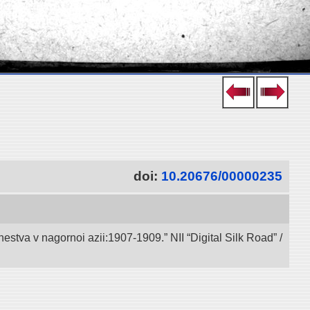
doi:
10.20676/00000235
va v nagornoi azii:1907-1909.” NII “Digital Silk Road” /