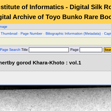
stitute of Informatics - Digital Silk 
gital Archive of Toyo Bunko Rare Bo
Image
r Thumbnail
-
Page Number
-
Biliographic Information (Metadata)
-
Cap
Page Search
Title
Page
ertby gorod Khara-Khoto : vol.1