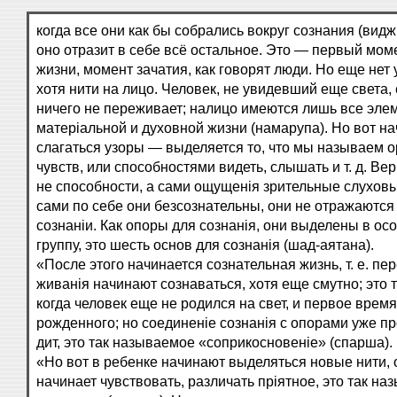
когда все они как бы собрались вокруг сознания (видж
оно отразит в себе всё остальное. Это — первый мом
жизни, момент зачатия, как говорят люди. Но еще нет 
хотя нити на лицо. Человек, не увидевший еще света,
ничего не переживает; налицо имеются лишь все эле
матеріальной и духовной жизни (намарупа). Но вот н
слагаться узоры — выделяется то, что мы называем 
чувств, или способностями видеть, слышать и т. д. Ве
не способности, а сами ощущенія зрительные слуховые 
сами по себе они безсознательны, они не отражаются
сознаніи. Как опоры для сознанія, они выделены в ос
группу, это шесть основ для сознанія (шад-аятана).
«После этого начинается сознательная жизнь, т. е. пер
живанія начинают сознаваться, хотя еще смутно; это 
когда человек еще не родился на свет, и первое время
рожденного; но соединеніе сознанія с опорами уже пр
дит, это так называемое «соприкосновеніе» (спарша).
«Но вот в ребенке начинают выделяться новые нити, 
начинает чувствовать, различать пріятное, это так н