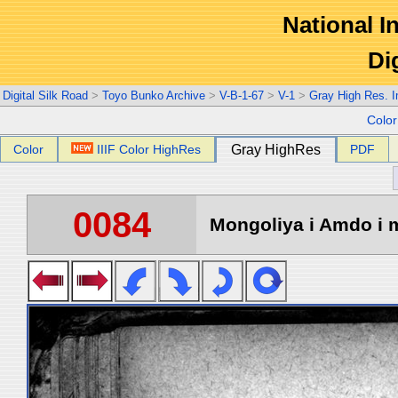
National In
Di
Digital Silk Road
>
Toyo Bunko Archive
>
V-B-1-67
>
V-1
>
Gray High Res. 
Colo
Color
IIIF Color HighRes
Gray HighRes
PDF
0084
Mongoliya i Amdo i m