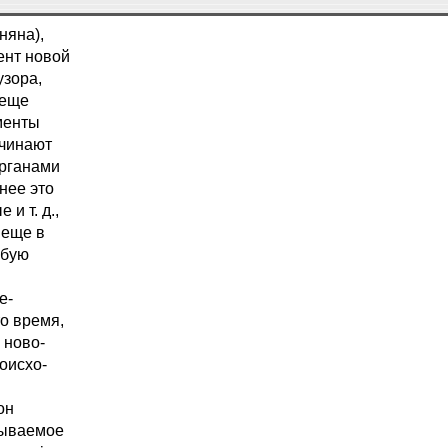
няна),
ент новой
узора,
 еще
менты
ачинают
органами
рнее это
и т. д.,
 еще в
обую
е-
то время,
 ново-
оисхо-
он
азываемое