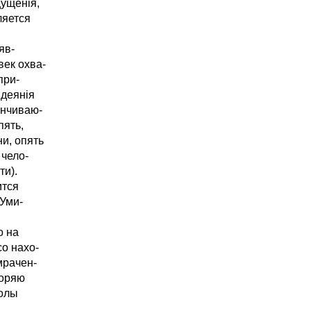
щущенія,
ляется
яв-
век охва-
при-
 деянія
анчиваю-
пять,
ни, опять
 чело-
ти).
ится
 Уми-
о на
со нахо-
мрачен-
торяю
волы