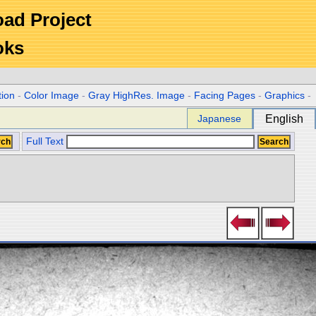
Road Project
oks
tion
-
Color Image
-
Gray HighRes. Image
-
Facing Pages
-
Graphics
-
Japanese
English
Full Text