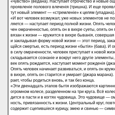
«чувство» (ведана). Наступает отрочество и новые о
проявленіе полового влеченія (тришна). И еще прояв
тут новый элемент — «стремленіе» к целям (упадана).
«И вот человек возмужал; уже новых элементов не по
ляется — наступает период полной жизни. Опять чело
чен омраченностью, опять он в вихре суеты, опять он 
вязан к жизни — кружится в вихре быванія, совершая
и закладывая форму новой жизни — этот период, зак
щійся смертью, есть период жизни «бытія» (бава). И о
в силу омраченности, человек приступает к новой жиз
складывается сознаніе и вокруг него другіе элементы,
век опять рождается, наступает момент рожденія (джа
Опять человек начинает развиваться, и опять он круж
в вихре, опять он старится и умирает (джара марана).
рает, чтобы родиться вновь, и так без конца.
«Эти двенадцать этапов бытія изображаются картинн
огромном колесе, разделенном на три круга. Всё коле
дится в пасти и в когтях чудовища. Это чудовище — о
ность, привязанность к жизни. Центральный круг, пов
содержит сцепившіеся курицу, змею и свинью — сим