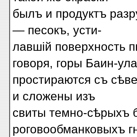
былъ и продуктъ разр
— песокъ, усти-
лавшій поверхность п
говоря, горы Баин-ул
простираются съ сѣве
и сложены изъ
свиты темно-сѣрыхъ б
роговообманковыхъ г