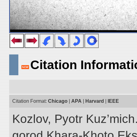
Citation Informat
Citation Format:
Chicago
|
APA
|
Harvard
|
IEEE
Kozlov, Pyotr Kuz’mich
gorod Khara-Khoto Eks