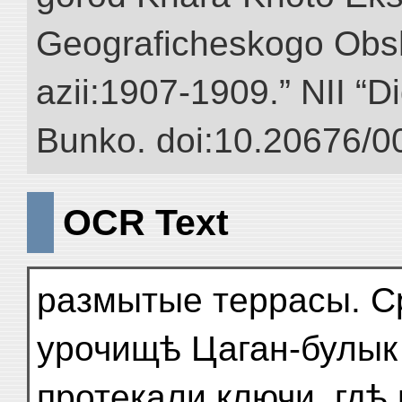
Geograficheskogo Obs
azii:1907-1909.” NII “Di
Bunko. doi:10.20676/0
OCR Text
размытые террасы. С
урочищѣ Цаган-булык
протекали ключи, гдѣ