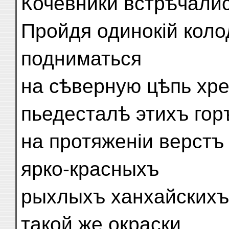
Кочевники встрѣчалис
Пройдя одинокій коло
подниматься
на сѣверную цѣпь хре
пьедесталѣ этихъ гор
на протяженіи верстъ
ярко-красныхъ
рыхлыхъ ханхайскихъ
такой же окраски