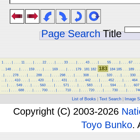
Page Search
Title
1
.
.
.
.
|
.
.
.
.
11
.
.
.
.
|
.
.
.
.
22
.
.
.
.
|
.
.
.
.
33
.
.
.
.
|
.
.
.
.
43
.
.
.
.
|
.
.
.
.
55
.
.
.
.
|
.
.
.
.
67
.
.
.
.
183
.
.
148
.
.
.
.
|
.
.
.
.
159
.
.
.
.
|
.
.
.
.
169
.
.
.
.
|
.
.
.
.
179
.
181
182
184
185
.
.
.
189
.
.
.
.
|
.
.
.
.
278
.
.
.
.
|
.
.
.
.
288
.
.
.
.
|
.
.
.
.
298
.
.
.
.
|
.
.
.
.
308
.
.
.
.
|
.
.
.
.
320
.
.
.
.
|
.
.
.
.
330
.
.
.
.
|
.
.
.
.
410
.
.
.
.
|
.
.
.
.
420
.
.
.
.
|
.
.
.
.
431
.
.
.
.
|
.
.
.
.
442
.
.
.
.
|
.
.
.
.
452
.
.
.
.
|
.
.
.
.
464
.
.
.
.
|
.
.
.
.
549
.
.
.
.
|
.
.
.
.
560
.
.
.
.
|
.
.
.
.
571
.
.
.
.
|
.
.
.
.
583
.
.
.
.
|
.
.
.
.
594
.
.
.
.
|
.
.
.
.
607
.
.
.
.
|
.
.
.
.
688
.
.
.
.
|
.
.
.
.
700
.
.
.
.
|
.
.
.
.
710
.
.
.
.
|
.
.
.
.
720
.
.
.
.
|
.
.
.
.
730
.
.
.
.
|
.
.
.
.
74
List of Books
|
Text Search
|
Image S
Copyright (C) 2003-2026
Nati
Toyo Bunko
.