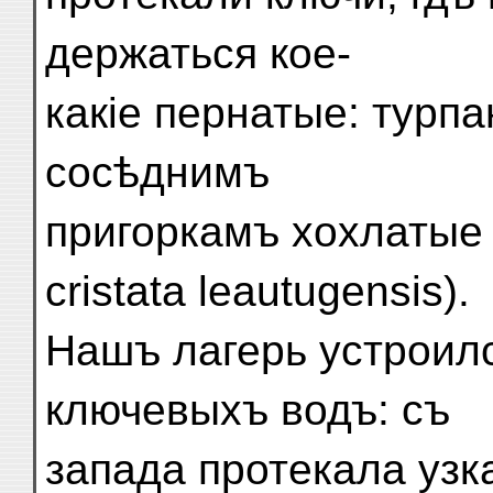
держаться кое-
какіе пернатые: турпа
сосѣднимъ
пригоркамъ хохлатые 
cristata leautugensis).
Нашъ лагерь устроил
ключевыхъ водъ: съ
запада протекала узка