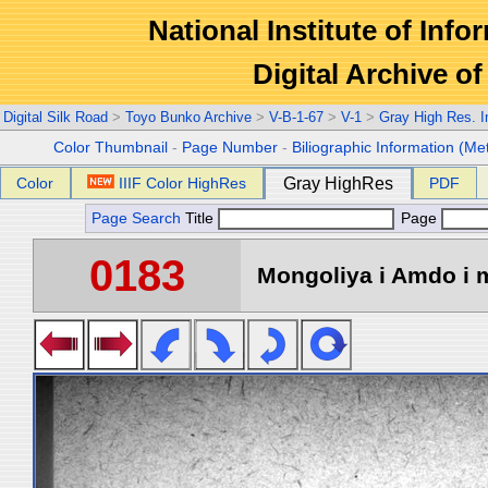
National Institute of Info
Digital Archive 
Digital Silk Road
>
Toyo Bunko Archive
>
V-B-1-67
>
V-1
>
Gray High Res. 
Color Thumbnail
-
Page Number
-
Biliographic Information (Me
Color
IIIF Color HighRes
Gray HighRes
PDF
Page Search
Title
Page
0183
Mongoliya i Amdo i m