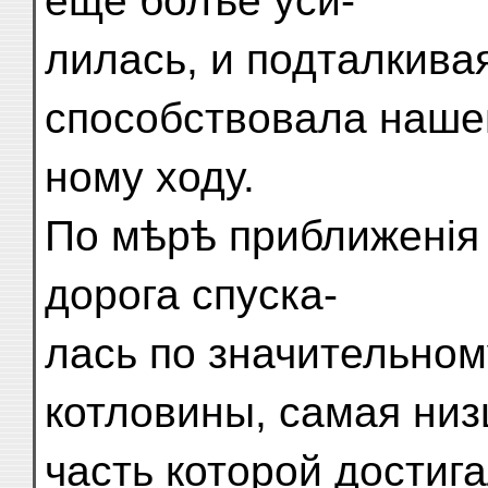
еще болѣе уси-
лилась, и подталкивая
способствовала наше
ному ходу.
По мѣрѣ приближенія 
дорога спуска-
лась по значительном
котловины, самая ни
часть которой достиг