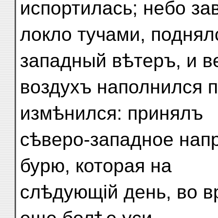
испортилась; небо за
локло тучами, поднял
западный вѣтеръ, и в
воздухъ наполнился п
измѣнился: принялъ
сѣверо-западное нап
бурю, которая на
слѣдующій день, во в