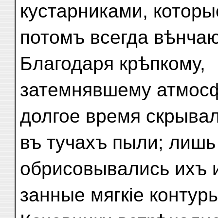
кустарниками, которы
потомъ всегда вѣнчаю
Благодаря крѣпкому,
затемнявшему атмосфе
долгое время скрыва
въ тучахъ пыли; лишь
обрисовывались ихъ 
занные мягкіе контуры