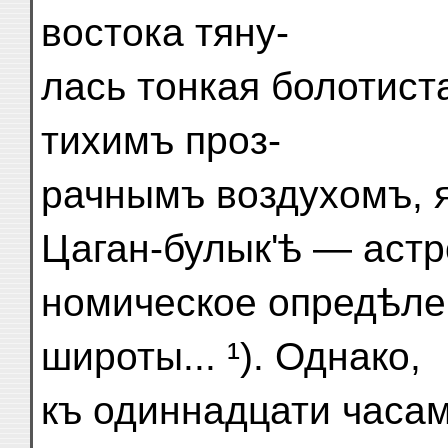
востока тяну-
лась тонкая болотист
тихимъ проз-
рачнымъ воздухомъ, 
Цаган-булык'ѣ — астр
номическое опредѣле
широты... ¹). Однако,
къ одиннадцати часам