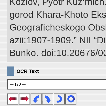
Kozlov, Pyotr Kuz’mich
gorod Khara-Khoto Eks
Geograficheskogo Obs
azii:1907-1909.” NII “Di
Bunko. doi:10.20676/0
OCR Text
— 170 —