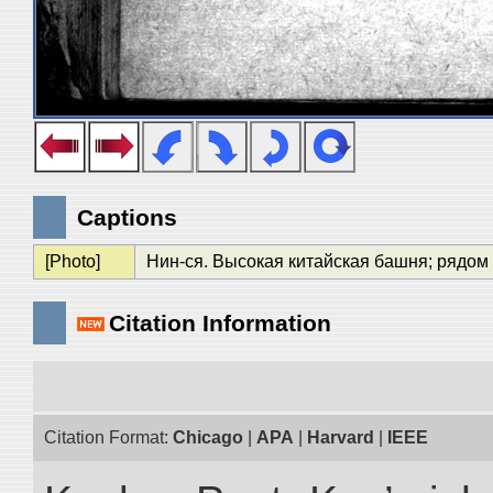
Captions
[Photo]
Нин-ся. Высокая китайская башня; рядом
Citation Information
Citation Format:
Chicago
|
APA
|
Harvard
|
IEEE