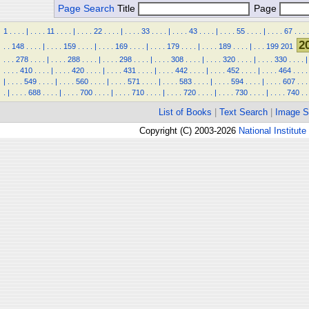
Page Search
Title
Page
1
.
.
.
.
|
.
.
.
.
11
.
.
.
.
|
.
.
.
.
22
.
.
.
.
|
.
.
.
.
33
.
.
.
.
|
.
.
.
.
43
.
.
.
.
|
.
.
.
.
55
.
.
.
.
|
.
.
.
.
67
.
.
.
.
2
.
.
148
.
.
.
.
|
.
.
.
.
159
.
.
.
.
|
.
.
.
.
169
.
.
.
.
|
.
.
.
.
179
.
.
.
.
|
.
.
.
.
189
.
.
.
.
|
.
.
.
199
201
.
.
.
278
.
.
.
.
|
.
.
.
.
288
.
.
.
.
|
.
.
.
.
298
.
.
.
.
|
.
.
.
.
308
.
.
.
.
|
.
.
.
.
320
.
.
.
.
|
.
.
.
.
330
.
.
.
.
|
.
.
.
.
410
.
.
.
.
|
.
.
.
.
420
.
.
.
.
|
.
.
.
.
431
.
.
.
.
|
.
.
.
.
442
.
.
.
.
|
.
.
.
.
452
.
.
.
.
|
.
.
.
.
464
.
.
.
.
|
.
.
.
.
549
.
.
.
.
|
.
.
.
.
560
.
.
.
.
|
.
.
.
.
571
.
.
.
.
|
.
.
.
.
583
.
.
.
.
|
.
.
.
.
594
.
.
.
.
|
.
.
.
.
607
.
.
.
.
|
.
.
.
.
688
.
.
.
.
|
.
.
.
.
700
.
.
.
.
|
.
.
.
.
710
.
.
.
.
|
.
.
.
.
720
.
.
.
.
|
.
.
.
.
730
.
.
.
.
|
.
.
.
.
740
.
.
List of Books
|
Text Search
|
Image S
Copyright (C) 2003-2026
National Institute