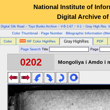
National Institute of Info
Digital Archive 
Digital Silk Road
>
Toyo Bunko Archive
>
V-B-1-67
>
V-1
>
Gray High Res. 
Color Thumbnail
-
Page Number
-
Biliographic Information (Me
Color
IIIF Color HighRes
Gray HighRes
PDF
Page Search
Title
Page
0202
Mongoliya i Amdo i m