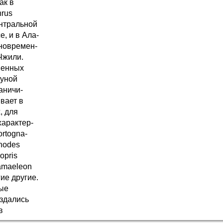
ак в
hrus
ентральной
, и в Ала-
дновремен-
 Чжили.
венных
ауной
аничи-
вает в
, для
характер-
rtogna-
chodes
opris
hamaeleon
гие другие.
ные
оздались
в