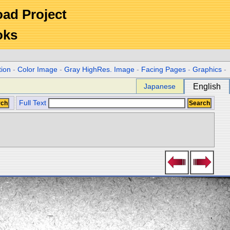
Road Project
oks
tion
-
Color Image
-
Gray HighRes. Image
-
Facing Pages
-
Graphics
-
Japanese
English
Full Text