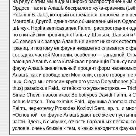
на ряду с этим мы видим широко распространенным к
Ордосе, так и в Алашѣ бескрылого жука-кравчика (Let
Potanini B. Jak.), который встречается, впрочем, и в ц
Монголіи. Другой, одинаково обыкновенный и в Ордосе
шѣ жук, Hoplia semicastanea Fairm., распространен о
но в китайских провинціях Гань-су, Шэньси, Шаньси и
«С севера и с запада Алашѣ не имеет никаких естест
границ, и поэтому ее фауна незаметно сливается с ф
сосѣдних частей Монголіи, особенно — западной. Огр
вающая Алашѣ с юга китайская провинція Гань-су вли
фауну Алашѣ значительный процент форм насекомых
Алашѣ, как и вообще для Монголіи, строго говоря, не 
ных. Сюда мы относим крупного усача Dorysthenes (Co
thus) paradoxus Fald., китайского жука-пестряка — Tri
Sinae Chevr., навозников: Bolbotrypes Davidi Fairm. и C
ochus Motsch., Trox eximius Fald., хрущика Anomala c
Fairm., чернотелку Prosodes Kozlovi Sem., sp. n., и мно
«Основной тон фауне Алашѣ дают всё же ее пустын
части. Здесь, в сыпучих, отчасти барханных песках, с
условія, очень близкіе к тем, в каких находится фауна 