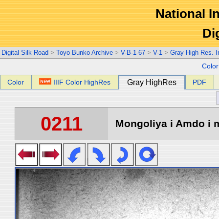
National In
Di
Digital Silk Road
>
Toyo Bunko Archive
>
V-B-1-67
>
V-1
>
Gray High Res. 
Colo
Color
IIIF Color HighRes
Gray HighRes
PDF
0211
Mongoliya i Amdo i m