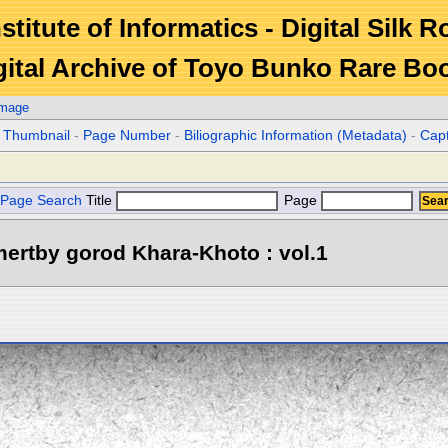
stitute of Informatics - Digital Silk 
gital Archive of Toyo Bunko Rare Bo
Image
r Thumbnail
-
Page Number
-
Biliographic Information (Metadata)
-
Cap
Page Search
Title
Page
ertby gorod Khara-Khoto : vol.1