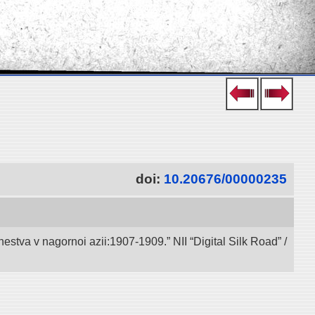
doi:
10.20676/00000235
va v nagornoi azii:1907-1909.” NII “Digital Silk Road” /