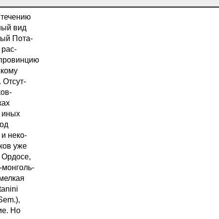
 течению
ный вид
ный Пота-
 рас-
 провинцию
скому
 Отсут-
ков-
ках
 иных
иод
 и неко-
ков уже
 Ордосе,
-монголь-
 мелкая
anini
Sem.),
ие. Но