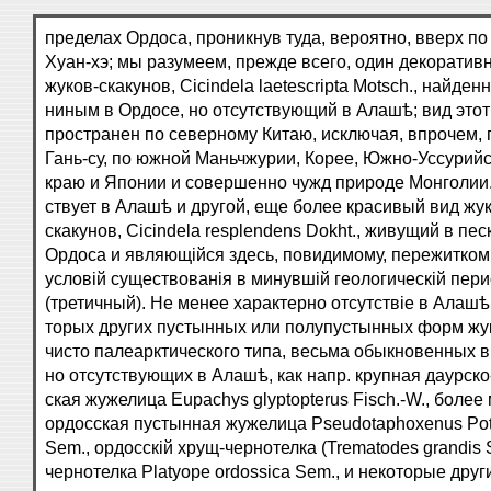
пределах Ордоса, проникнув туда, вероятно, вверх по
Хуан-хэ; мы разумеем, прежде всего, один декоратив
жуков-скакунов, Cicindela laetescripta Motsch., найден
ниным в Ордосе, но отсутствующий в Алашѣ; вид этот
пространен по северному Китаю, исключая, впрочем,
Гань-су, по южной Маньчжурии, Кореe, Южно-Уссурий
краю и Японии и совершенно чужд природе Монголии.
ствует в Алашѣ и другой, еще более красивый вид жу
скакунов, Cicindela resplendens Dokht., живущий в пес
Ордоса и являющійся здесь, повидимому, пережитком
условій существованія в минувшій геологическій пер
(третичный). Не менее характерно отсутствіе в Алашѣ
торых других пустынных или полупустынных форм жу
чисто палеарктического типа, весьма обыкновенных в
но отсутствующих в Алашѣ, как напр. крупная даурско
ская жужелица Eupachys glyptopterus Fisch.-W., более
ордосская пустынная жужелица Pseudotaphoxenus Pot
Sem., ордосскій хрущ-чернотелка (Trematodes grandis 
чернотелка Platyope ordossica Sem., и некоторые друг