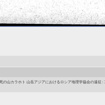
死の山カラホト 山岳アジアにおけるロシア地理学協会の遠征 : 19