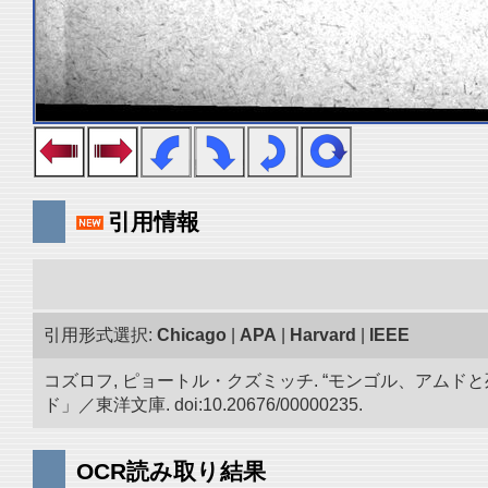
引用情報
引用形式選択:
Chicago
|
APA
|
Harvard
|
IEEE
コズロフ, ピョートル・クズミッチ. “モンゴル、アムドと
ド」／東洋文庫. doi:10.20676/00000235.
OCR読み取り結果