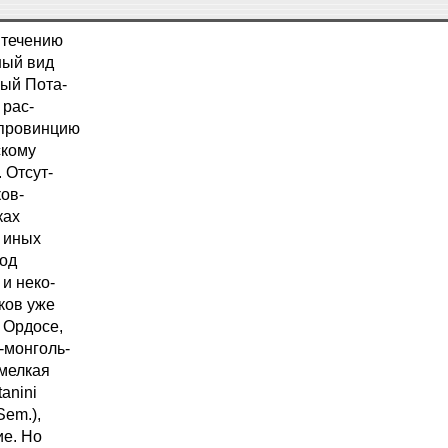
 течению
ный вид
ный Пота-
 рас-
 провинцию
скому
 Отсут-
ков-
ках
 иных
иод
 и неко-
ков уже
 Ордосе,
-монголь-
 мелкая
anini
Sem.),
ие. Но