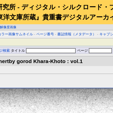
研究所 - ディジタル・シルクロード・
東洋文庫所蔵』貴重書デジタルアーカ
解像度画像
カラー画像サムネイル
-
ページ番号
-
書誌情報（メタデータ）
-
キャプ
ジ検索
タイトル
ページ
ertby gorod Khara-Khoto : vol.1