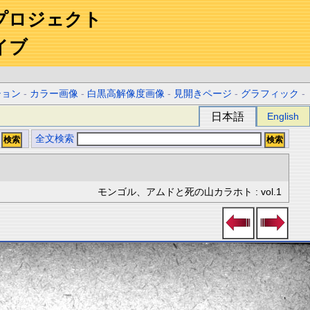
プロジェクト
イブ
ション
-
カラー画像
-
白黒高解像度画像
-
見開きページ
-
グラフィック
-
日本語
English
全文検索
モンゴル、アムドと死の山カラホト : vol.1