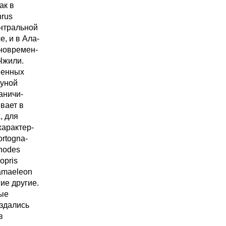
ак в
hrus
ентральной
, и в Ала-
дновремен-
 Чжили.
венных
ауной
аничи-
вает в
, для
характер-
rtogna-
chodes
opris
hamaeleon
гие другие.
ные
оздались
в