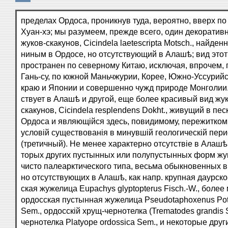
пределах Ордоса, проникнув туда, вероятно, вверх по
Хуан-хэ; мы разумеем, прежде всего, один декоратив
жуков-скакунов, Cicindela laetescripta Motsch., найден
ниным в Ордосе, но отсутствующий в Алашѣ; вид этот
пространен по северному Китаю, исключая, впрочем,
Гань-су, по южной Маньчжурии, Кореe, Южно-Уссурий
краю и Японии и совершенно чужд природе Монголии.
ствует в Алашѣ и другой, еще более красивый вид жу
скакунов, Cicindela resplendens Dokht., живущий в пес
Ордоса и являющійся здесь, повидимому, пережитком
условій существованія в минувшій геологическій пер
(третичный). Не менее характерно отсутствіе в Алашѣ
торых других пустынных или полупустынных форм жу
чисто палеарктического типа, весьма обыкновенных в
но отсутствующих в Алашѣ, как напр. крупная даурско
ская жужелица Eupachys glyptopterus Fisch.-W., более
ордосская пустынная жужелица Pseudotaphoxenus Pot
Sem., ордосскій хрущ-чернотелка (Trematodes grandis 
чернотелка Platyope ordossica Sem., и некоторые друг