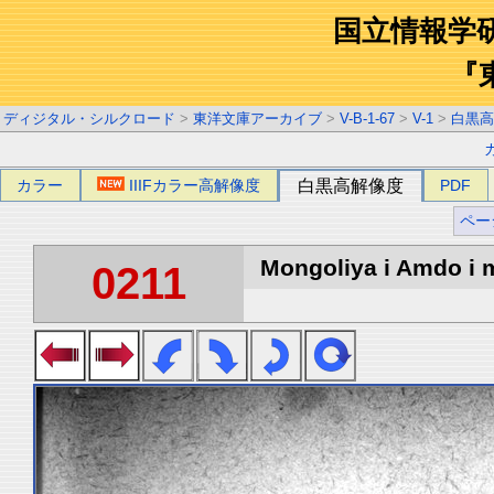
国立情報学
『
ディジタル・シルクロード
>
東洋文庫アーカイブ
>
V-B-1-67
>
V-1
>
白黒高
カラー
IIIFカラー高解像度
白黒高解像度
PDF
ペー
Mongoliya i Amdo i m
0211