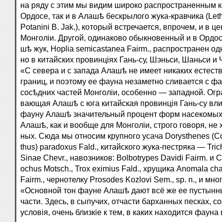
на ряду с этим мы видим широко распространенным к
Ордосе, так и в Алашѣ бескрылого жука-кравчика (Let
Potanini B. Jak.), который встречается, впрочем, и в ц
Монголіи. Другой, одинаково обыкновенный и в Ордосе
шѣ жук, Hoplia semicastanea Fairm., распространен о
но в китайских провинціях Гань-су, Шэньси, Шаньси и
«С севера и с запада Алашѣ не имеет никаких естест
границ, и поэтому ее фауна незаметно сливается с ф
сосѣдних частей Монголіи, особенно — западной. Огр
вающая Алашѣ с юга китайская провинція Гань-су вли
фауну Алашѣ значительный процент форм насекомых
Алашѣ, как и вообще для Монголіи, строго говоря, не 
ных. Сюда мы относим крупного усача Dorysthenes (Co
thus) paradoxus Fald., китайского жука-пестряка — Tri
Sinae Chevr., навозников: Bolbotrypes Davidi Fairm. и C
ochus Motsch., Trox eximius Fald., хрущика Anomala c
Fairm., чернотелку Prosodes Kozlovi Sem., sp. n., и мно
«Основной тон фауне Алашѣ дают всё же ее пустын
части. Здесь, в сыпучих, отчасти барханных песках, с
условія, очень близкіе к тем, в каких находится фауна 