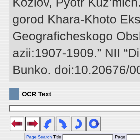
Kozlov, Pyotr Kuz’mich
gorod Khara-Khoto Eks
Geograficheskogo Obs
azii:1907-1909.” NII “Di
Bunko. doi:10.20676/0
OCR Text
Page Search
Title
Page