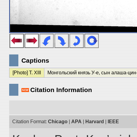
Captions
[Photo] T. XIII
Монгольский князь У-е, сын алаша-цин
Citation Information
Citation Format:
Chicago
|
APA
|
Harvard
|
IEEE