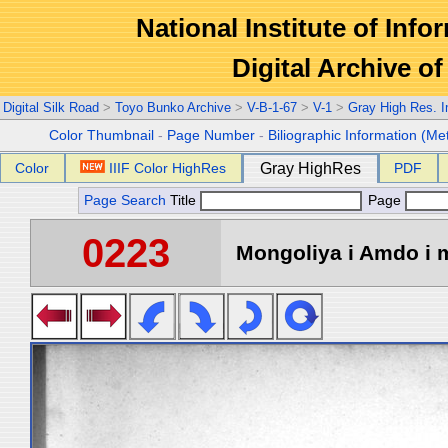
National Institute of Info
Digital Archive 
Digital Silk Road
>
Toyo Bunko Archive
>
V-B-1-67
>
V-1
>
Gray High Res. 
Color Thumbnail
-
Page Number
-
Biliographic Information (Me
Color
IIIF Color HighRes
Gray HighRes
PDF
Page Search
Title
Page
0223
Mongoliya i Amdo i m