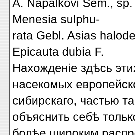
A. Napalkovi Sem., sp.
Menesia sulphu-
rata Gebl. Asias halod
Epicauta dubia F.
Нахожденіе здѣсь эт
насекомых европейск
сибирскаго, частью т
объяснить себѣ тольк
болѣе широким распр