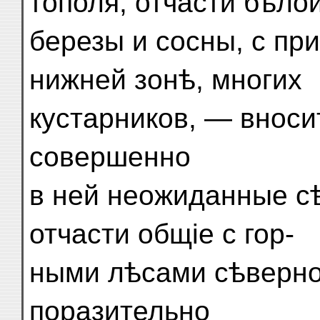
тополя, отчасти бѣло
березы и сосны, с пр
нижней зонѣ, многих
кустарников, — вноси
совершенно
в ней неожиданные с
отчасти общіе с гор-
ными лѣсами сѣверной
поразительно