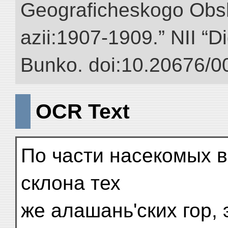
Geograficheskogo Obs
azii:1907-1909.” NII “Di
Bunko. doi:10.20676/0
OCR Text
По части насекомых в
склона тех
же алашань'ских гор,