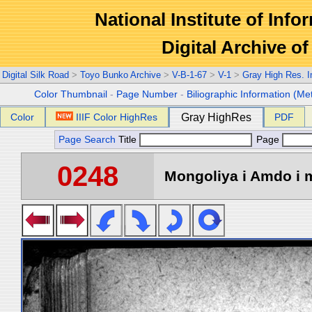
National Institute of Info
Digital Archive 
Digital Silk Road
>
Toyo Bunko Archive
>
V-B-1-67
>
V-1
>
Gray High Res. 
Color Thumbnail
-
Page Number
-
Biliographic Information (Me
Color
IIIF Color HighRes
Gray HighRes
PDF
Page Search
Title
Page
0248
Mongoliya i Amdo i m