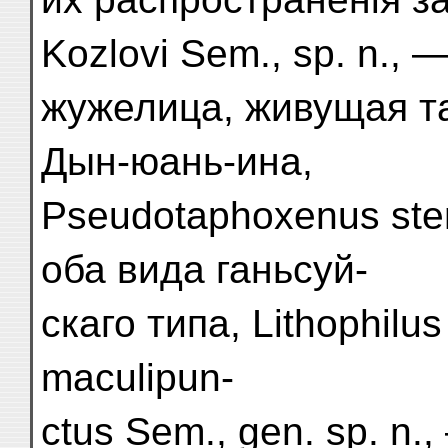
Kozlovi Sem., sp. n., 
жужелица, живущая та
Дын-юань-ина,
Pseudotaphoxenus sten
оба вида ганьсуй-
скаго типа, Lithophilus 
maculipun-
ctus Sem., gen. sp. n