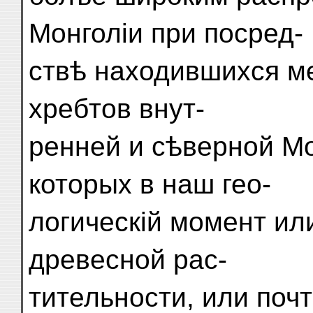
Монголіи при посред-
ствѣ находившихся м
хребтов внут-
ренней и сѣверной Мо
которых в наш гео-
логическій момент и
древесной рас-
тительности, или поч