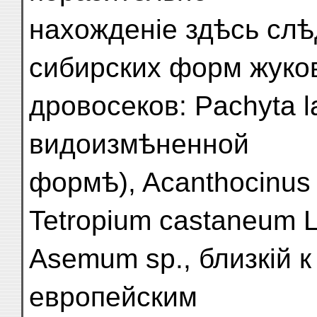
нахожденіе здѣсь сл
сибирских форм жуко
дровосеков: Pachyta l
видоизмѣненной
формѣ), Acanthocinus c
Tetropium castaneum L
Asemum sp., близкій к 
европейским