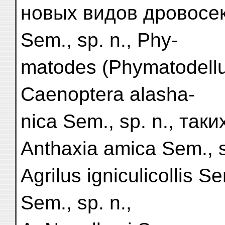
новых видов дровосек
Sem., sp. n., Phy-
matodes (Phymatodellus
Caenoptera alasha-
nica Sem., sp. n., так
Anthaxia amica Sem., s
Agrilus igniculicollis Se
Sem., sp. n.,