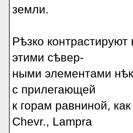
земли.
Рѣзко контрастируют 
этими сѣвер-
ными элементами нѣк
с прилегающей
к горам равниной, как
Chevr., Lampra