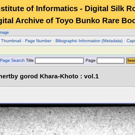
stitute of Informatics - Digital Silk 
gital Archive of Toyo Bunko Rare Bo
Image
r Thumbnail
-
Page Number
-
Biliographic Information (Metadata)
-
Cap
Page Search
Title
Page
ertby gorod Khara-Khoto : vol.1