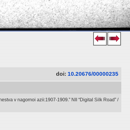
doi:
10.20676/00000235
va v nagornoi azii:1907-1909.” NII “Digital Silk Road” /