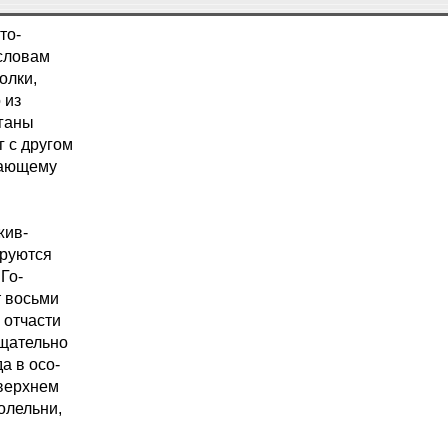
то-
 словам
олки,
 из
аганы
г с другом
етающему
жив-
ируются
 Го-
т восьми
 отчасти
тщательно
а в осо-
 верхнем
oлельни,