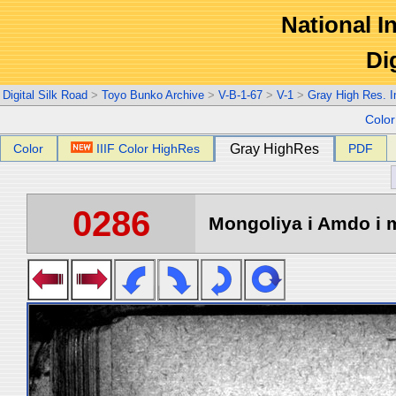
National In
Di
Digital Silk Road
>
Toyo Bunko Archive
>
V-B-1-67
>
V-1
>
Gray High Res. 
Colo
Color
IIIF Color HighRes
Gray HighRes
PDF
0286
Mongoliya i Amdo i m