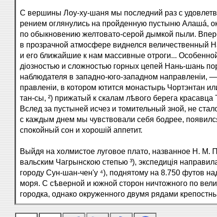
С вершины Лоу-ху-шаня мы последний раз с удовлетв
рением оглянулись на пройденную пустыню Алашá, о
по обыкновению желтовато-серой дымкой пыли. Впер
в прозрачной атмосфере виднелся величественный 
и его ближайшие к нам массивные отроги... Особенной
діозностью и сложностью горных цепей Нань-шань п
наблюдателя в западно-юго-западном направленіи, — 
правленіи, в котором ютится монастырь Чортэнтан ил
тан-сы, ²) прижатый к скалам лѣвого берега красавца Т
Вслед за пустыней исчез и томительный зной, не стал
с каждым днем мы чувствовали себя бодрее, появилс
спокойный сон и хорошій аппетит.
Выйдя на холмистое луговое плато, названное Н. М. 
вальским Чагрынскою степью ³), экспедиція направила
городу Сун-шан-чен'у ⁴), поднятому на 8.750 футов н
моря. С сѣверной и южной сторон ничтожного по вел
городка, однако окруженного двумя рядами крепостны