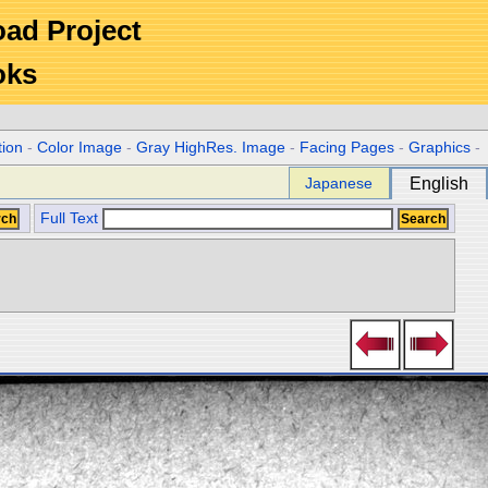
Road Project
oks
tion
-
Color Image
-
Gray HighRes. Image
-
Facing Pages
-
Graphics
-
Japanese
English
Full Text