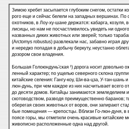
Зимою хребет засыпается глубоким снегом, остатки ко
рого еще и сейчас белели на западных вершинах. По
охотников, в Лоу-ху-шане держатся: кабарга, козуля, в
лисицы, но нам не посчастливилось увидеть ни одного
названных диких животных или зверей; только тараб
(Arctomys robustus) развлекали нас, забавно играя дру
и нередко попадая в добычу беркуту, неустанно обл
дозором свои владения.
Большая Голоюндунь'ская ¹) дорога носит довольно о
ленный характер; по ущелью северного склона групп
китайские селения: Гангу-коу, Ши-ва-цза, У-тан-шань и
люн-дунь, при чем каждое из них насчитывает всего о
до десяти домов. Китайцы занимаются земледелием и
скотоводством, разводя преимущественно баранов; 
оберегая своих животных от воров, они запирают стад
бые помещения — крепостцы. Вблизи Го-люн-дуня, в
поясе горы, мы отметили очень красивые китайские м
живописно расположенные одна над другой.