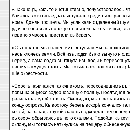
«Наконецъ, какъ то инстинктивно, почувствовалось, ч
близокъ, хотя онъ едва выступалъ среди тьмы распл
номъ. Дождь прошелъ. Мы услыхали отдаленный шумъ
удачно попавъ въ полосу относительнаго затишья, въ 
ловиною часовъ пристали къ берегу.
«Съ понятнымъ волненіемъ вступили мы на пріютивш
насъ клочекъ земли. Всё изъ лодки было вынуто и сл
берегу, а сама лодка вытянута изъ воды и перевернут
нашимъ имуществомъ. Мы тотчасъ же пошли осмотрѣ
шіе окрестности.
«Берегъ начинался галечникомъ, переходившимъ въ 
повышающуюся задернованную поляну. Послѣдняя вс
ралась въ крутой склонъ. Очевидно, мы пристали къ 
концу острова. Къ востоку берегъ вскорѣ кончался га
косой, на западѣ крутой склонъ подходилъ непосредс
къ озеру, обрываясь въ него скалами. Подойдя къ кру
склону, мы тотчасъ наткнулись на пещеру, обнесенную