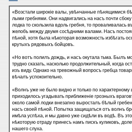
«Возстали широкіе валы, увѣнчанные пѣнящимися бѣ
лыми гребнями. Они надвигались на насъ почти сбоку
лодка то скользила вдоль гребня, то проваливалась в
желобъ между двумя сосѣдними валами. Насъ постоя
пѣной, хотя была нѣкоторая возможность избѣгать о
крутыхъ рядовыхъ бойцовъ.
«Но вотъ полилъ дождь, и насъ окутала тьма. Былъ м
трудно сказать, насколько продолжительный, когда ос
изъ виду. Однако на тревожный вопросъ гребца товар
вѣчалъ успокоительно.
«Волнъ уже не было видно и только по характерному
приходилось угадывать приближеніе грозныхъ врагов
около самой лодки внезапно выросталъ бѣлый гребен
насъ своей пѣной. Попытка защищаться отъ волнъ бр
имѣла успѣха, и мы давно уже сидѣли въ водѣ. Въ эт
нѣкоторую отраду принесъ намъ пискъ куликовъ, доле
нашего слуха.