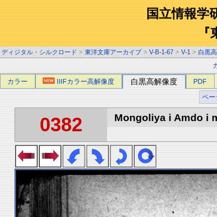
国立情報学
『
ディジタル・シルクロード
>
東洋文庫アーカイブ
>
V-B-1-67
>
V-1
>
白黒高
カラー
IIIFカラー高解像度
白黒高解像度
PDF
ペー
Mongoliya i Amdo i m
0382