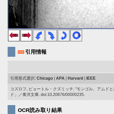
引用情報
引用形式選択:
Chicago
|
APA
|
Harvard
|
IEEE
コズロフ, ピョートル・クズミッチ. “モンゴル、アムドと
ド」／東洋文庫. doi:10.20676/00000235.
OCR読み取り結果