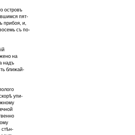
то островъ
ывшимся пят-
 прибоя, и,
восемь съ по-
ій
ожено на
а надъ
ть ближай-
полого
корѣ упи-
южному
лечной
твенно
тому
 стѣн-