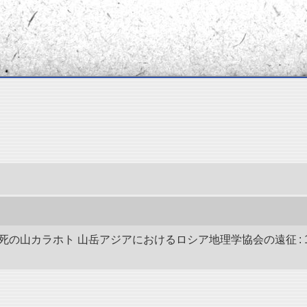
死の山カラホト 山岳アジアにおけるロシア地理学協会の遠征 : 19