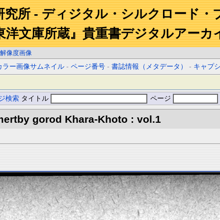
研究所 - ディジタル・シルクロード・
東洋文庫所蔵』貴重書デジタルアーカ
解像度画像
カラー画像サムネイル
-
ページ番号
-
書誌情報（メタデータ）
-
キャプ
ジ検索
タイトル
ページ
ertby gorod Khara-Khoto : vol.1