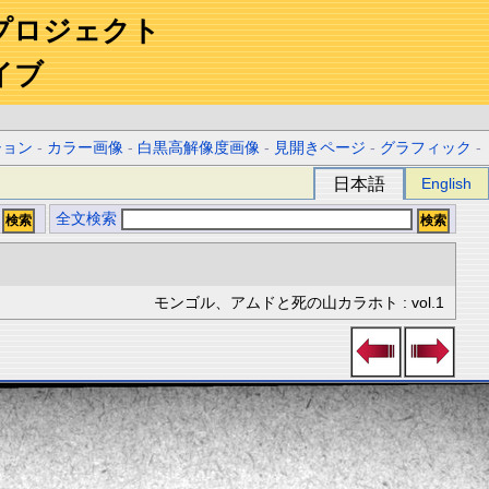
プロジェクト
イブ
ション
-
カラー画像
-
白黒高解像度画像
-
見開きページ
-
グラフィック
-
日本語
English
全文検索
モンゴル、アムドと死の山カラホト : vol.1