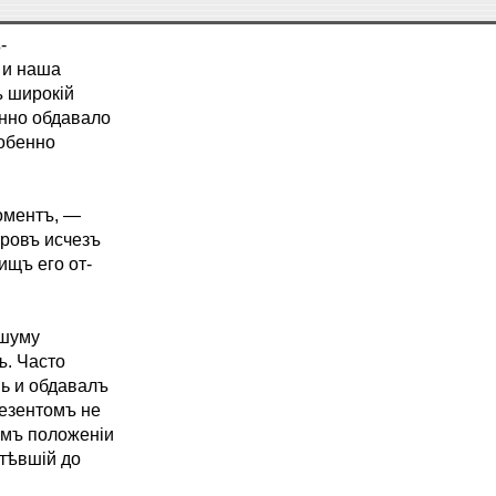
-
 и наша
ъ широкій
нно обдавало
собенно
оментъ, —
тровъ исчезъ
ищъ его от-
 шуму
ъ. Часто
ь и обдавалъ
езентомъ не
омъ положеніи
тѣвшій до